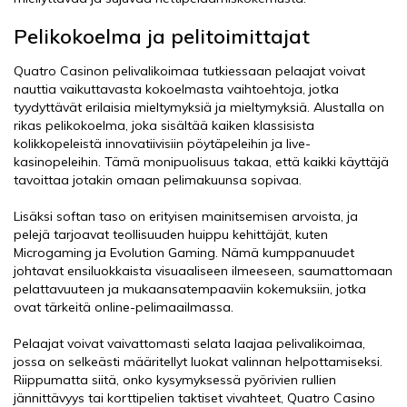
Pelikokoelma ja pelitoimittajat
Quatro Casinon pelivalikoimaa tutkiessaan pelaajat voivat
nauttia vaikuttavasta kokoelmasta vaihtoehtoja, jotka
tyydyttävät erilaisia mieltymyksiä ja mieltymyksiä. Alustalla on
rikas pelikokoelma, joka sisältää kaiken klassisista
kolikkopeleistä innovatiivisiin pöytäpeleihin ja live-
kasinopeleihin. Tämä monipuolisuus takaa, että kaikki käyttäjä
tavoittaa jotakin omaan pelimakuunsa sopivaa.
Lisäksi softan taso on erityisen mainitsemisen arvoista, ja
pelejä tarjoavat teollisuuden huippu kehittäjät, kuten
Microgaming ja Evolution Gaming. Nämä kumppanuudet
johtavat ensiluokkaista visuaaliseen ilmeeseen, saumattomaan
pelattavuuteen ja mukaansatempaaviin kokemuksiin, jotka
ovat tärkeitä online-pelimaailmassa.
Pelaajat voivat vaivattomasti selata laajaa pelivalikoimaa,
jossa on selkeästi määritellyt luokat valinnan helpottamiseksi.
Riippumatta siitä, onko kysymyksessä pyörivien rullien
jännittävyys tai korttipelien taktiset vivahteet, Quatro Casino