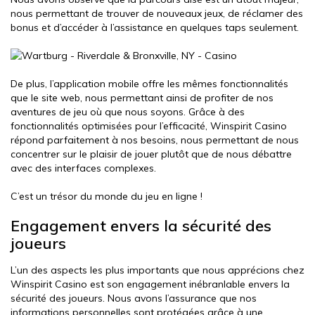
nous permettant de trouver de nouveaux jeux, de réclamer des
bonus et d’accéder à l’assistance en quelques taps seulement.
De plus, l’application mobile offre les mêmes fonctionnalités
que le site web, nous permettant ainsi de profiter de nos
aventures de jeu où que nous soyons. Grâce à des
fonctionnalités optimisées pour l’efficacité, Winspirit Casino
répond parfaitement à nos besoins, nous permettant de nous
concentrer sur le plaisir de jouer plutôt que de nous débattre
avec des interfaces complexes.
C’est un trésor du monde du jeu en ligne !
Engagement envers la sécurité des
joueurs
L’un des aspects les plus importants que nous apprécions chez
Winspirit Casino est son engagement inébranlable envers la
sécurité des joueurs. Nous avons l’assurance que nos
informations personnelles sont protégées grâce à une