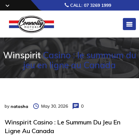
CALL: 07 3269 1999
Winspirit
Casino : le summum du
jeu en ligne au Canada
by
May 30, 2026
0
natasha
Winspirit Casino : Le Summum Du Jeu En
Ligne Au Canada