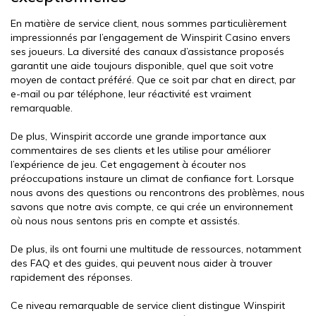
En matière de service client, nous sommes particulièrement
impressionnés par l’engagement de Winspirit Casino envers
ses joueurs. La diversité des canaux d’assistance proposés
garantit une aide toujours disponible, quel que soit votre
moyen de contact préféré. Que ce soit par chat en direct, par
e-mail ou par téléphone, leur réactivité est vraiment
remarquable.
De plus, Winspirit accorde une grande importance aux
commentaires de ses clients et les utilise pour améliorer
l’expérience de jeu. Cet engagement à écouter nos
préoccupations instaure un climat de confiance fort. Lorsque
nous avons des questions ou rencontrons des problèmes, nous
savons que notre avis compte, ce qui crée un environnement
où nous nous sentons pris en compte et assistés.
De plus, ils ont fourni une multitude de ressources, notamment
des FAQ et des guides, qui peuvent nous aider à trouver
rapidement des réponses.
Ce niveau remarquable de service client distingue Winspirit