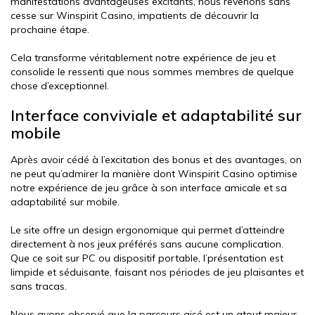
manifestations avantageuses excitants, nous revenons sans
cesse sur Winspirit Casino, impatients de découvrir la
prochaine étape.
Cela transforme véritablement notre expérience de jeu et
consolide le ressenti que nous sommes membres de quelque
chose d’exceptionnel.
Interface conviviale et adaptabilité sur
mobile
Après avoir cédé à l’excitation des bonus et des avantages, on
ne peut qu’admirer la manière dont Winspirit Casino optimise
notre expérience de jeu grâce à son interface amicale et sa
adaptabilité sur mobile.
Le site offre un design ergonomique qui permet d’atteindre
directement à nos jeux préférés sans aucune complication.
Que ce soit sur PC ou dispositif portable, l’présentation est
limpide et séduisante, faisant nos périodes de jeu plaisantes et
sans tracas.
Nous avons observé que la parcours aisé est un atout majeur,