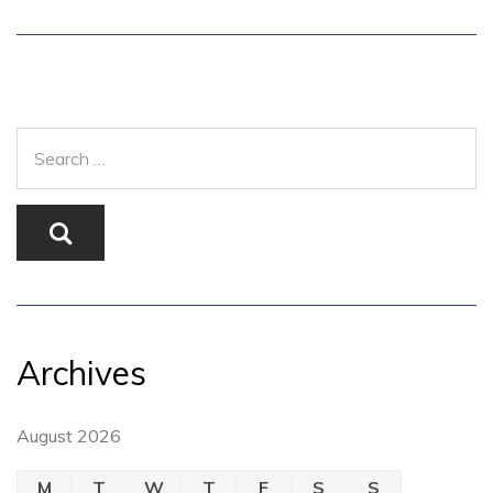
Archives
August 2026
M
T
W
T
F
S
S