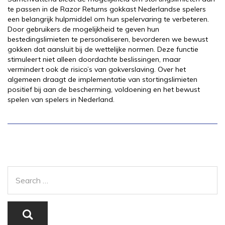
te passen in de Razor Returns gokkast Nederlandse spelers
een belangrijk hulpmiddel om hun spelervaring te verbeteren.
Door gebruikers de mogelijkheid te geven hun
bestedingslimieten te personaliseren, bevorderen we bewust
gokken dat aansluit bij de wettelijke normen. Deze functie
stimuleert niet alleen doordachte beslissingen, maar
vermindert ook de risico’s van gokverslaving. Over het
algemeen draagt de implementatie van stortingslimieten
positief bij aan de bescherming, voldoening en het bewust
spelen van spelers in Nederland.