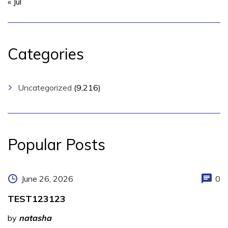
« Jul
Categories
Uncategorized
(9,216)
Popular Posts
June 26, 2026
0
TEST123123
by
natasha