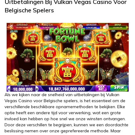
Uitbetalingen Bij Vulkan Vegas Casino Voor
Belgische Spelers
Als we kijken naar de snelheid van uitbetalingen bij Vulkan
Vegas Casino voor Belgische spelers, is het essentieel om de
verschillende beschikbare opnamemethoden te bekijken. Elke
optie heeft een andere tijd voor verwerking, wat een grote
invloed kan hebben op hoe snel we onze winsten ontvangen.
Door deze verschillen te begrijpen, kunnen we een doordachte
beslissing nemen over onze geprefereerde methode. Maar