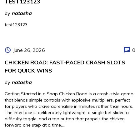
TEST123123
by
natasha
test123123
June 26, 2026
0
CHICKEN ROAD: FAST-PACED CRASH SLOTS
FOR QUICK WINS
by
natasha
Getting Started in a Snap Chicken Road is a crash-style game
that blends simple controls with explosive multipliers, perfect
for players who crave adrenaline in minutes rather than hours.
The interface is deliberately lightweight: a single bet slider, a
difficulty toggle, and a tap button that propels the chicken
forward one step at a time….