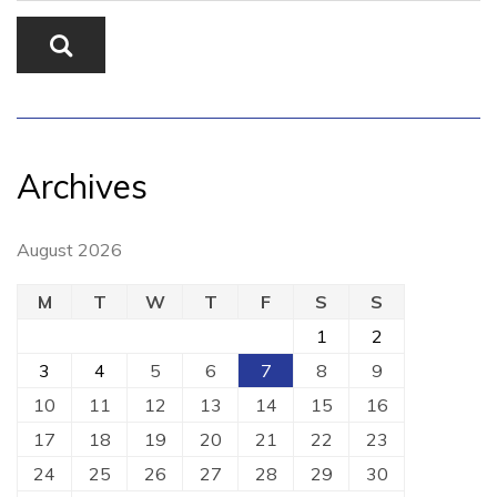
Archives
August 2026
M
T
W
T
F
S
S
1
2
3
4
5
6
7
8
9
10
11
12
13
14
15
16
17
18
19
20
21
22
23
24
25
26
27
28
29
30