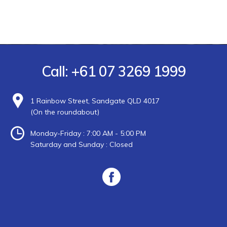
Call:
+61 07 3269 1999
1 Rainbow Street, Sandgate QLD 4017
(On the roundabout)
Monday-Friday : 7:00 AM - 5:00 PM
Saturday and Sunday : Closed