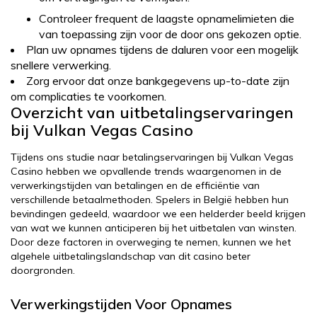
Controleer frequent de laagste opnamelimieten die
van toepassing zijn voor de door ons gekozen optie.
Plan uw opnames tijdens de daluren voor een mogelijk
snellere verwerking.
Zorg ervoor dat onze bankgegevens up-to-date zijn
om complicaties te voorkomen.
Overzicht van uitbetalingservaringen
bij Vulkan Vegas Casino
Tijdens ons studie naar betalingservaringen bij Vulkan Vegas
Casino hebben we opvallende trends waargenomen in de
verwerkingstijden van betalingen en de efficiëntie van
verschillende betaalmethoden. Spelers in België hebben hun
bevindingen gedeeld, waardoor we een helderder beeld krijgen
van wat we kunnen anticiperen bij het uitbetalen van winsten.
Door deze factoren in overweging te nemen, kunnen we het
algehele uitbetalingslandschap van dit casino beter
doorgronden.
Verwerkingstijden Voor Opnames