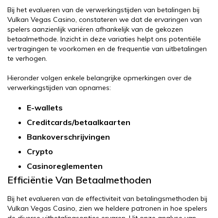
Bij het evalueren van de verwerkingstijden van betalingen bij
Vulkan Vegas Casino, constateren we dat de ervaringen van
spelers aanzienlijk variëren afhankelijk van de gekozen
betaalmethode. Inzicht in deze variaties helpt ons potentiële
vertragingen te voorkomen en de frequentie van uitbetalingen
te verhogen.
Hieronder volgen enkele belangrijke opmerkingen over de
verwerkingstijden van opnames:
E-wallets
Creditcards/betaalkaarten
Bankoverschrijvingen
Crypto
Casinoreglementen
Efficiëntie Van Betaalmethoden
Bij het evalueren van de effectiviteit van betalingsmethoden bij
Vulkan Vegas Casino, zien we heldere patronen in hoe spelers