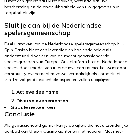
u met een gerust hart kunt gokken, wetende dat uw
bescherming en de onkreukbaarheid van uw gegevens hun
topprioriteit zijn.
Sluit je aan bij de Nederlandse
spelersgemeenschap
Deel uitmaken van de Nederlandse spelersgemeenschap bij U
Spin Casino biedt een levendige en boeiende belevenis,
ondersteund door een van de meest gepassioneerde
spelersgroepen van Europa. Ons platform brengt Nederlandse
spelers door middel van interactieve communicatie, waardoor
community-evenementen zowel vermakelijk als competitief
zijn. De volgende essentiële aspecten zullen u bijblijven:
Actieve deelname
Diverse evenementen
Sociale netwerken
Conclusie
Als gepassioneerd gamer kun je de cijfers die het uitzonderlijke
aanbod van U Spin Casino aantonen niet negeren. Met meer