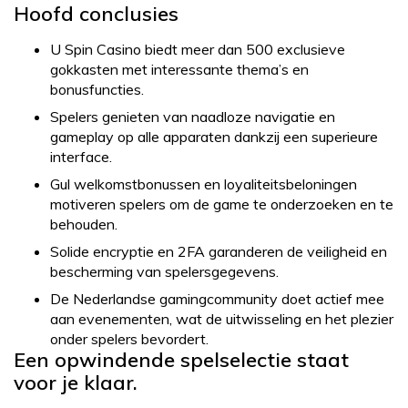
Hoofd conclusies
U Spin Casino biedt meer dan 500 exclusieve
gokkasten met interessante thema’s en
bonusfuncties.
Spelers genieten van naadloze navigatie en
gameplay op alle apparaten dankzij een superieure
interface.
Gul welkomstbonussen en loyaliteitsbeloningen
motiveren spelers om de game te onderzoeken en te
behouden.
Solide encryptie en 2FA garanderen de veiligheid en
bescherming van spelersgegevens.
De Nederlandse gamingcommunity doet actief mee
aan evenementen, wat de uitwisseling en het plezier
onder spelers bevordert.
Een opwindende spelselectie staat
voor je klaar.