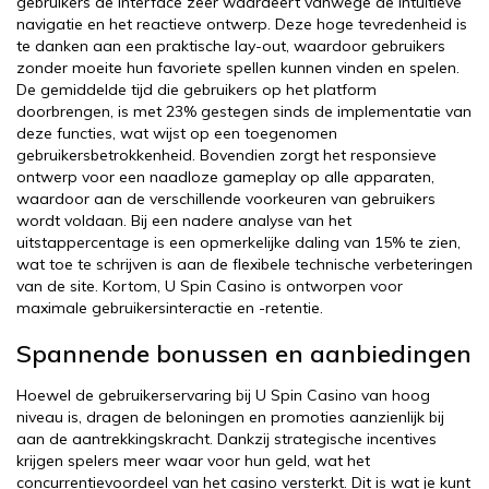
gebruikers de interface zeer waardeert vanwege de intuïtieve
navigatie en het reactieve ontwerp. Deze hoge tevredenheid is
te danken aan een praktische lay-out, waardoor gebruikers
zonder moeite hun favoriete spellen kunnen vinden en spelen.
De gemiddelde tijd die gebruikers op het platform
doorbrengen, is met 23% gestegen sinds de implementatie van
deze functies, wat wijst op een toegenomen
gebruikersbetrokkenheid. Bovendien zorgt het responsieve
ontwerp voor een naadloze gameplay op alle apparaten,
waardoor aan de verschillende voorkeuren van gebruikers
wordt voldaan. Bij een nadere analyse van het
uitstappercentage is een opmerkelijke daling van 15% te zien,
wat toe te schrijven is aan de flexibele technische verbeteringen
van de site. Kortom, U Spin Casino is ontworpen voor
maximale gebruikersinteractie en -retentie.
Spannende bonussen en aanbiedingen
Hoewel de gebruikerservaring bij U Spin Casino van hoog
niveau is, dragen de beloningen en promoties aanzienlijk bij
aan de aantrekkingskracht. Dankzij strategische incentives
krijgen spelers meer waar voor hun geld, wat het
concurrentievoordeel van het casino versterkt. Dit is wat je kunt