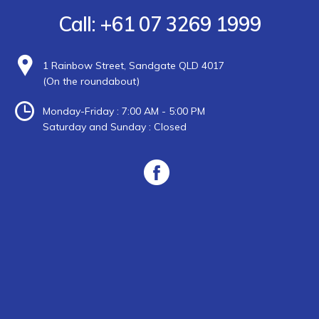
Call:
+61 07 3269 1999
1 Rainbow Street, Sandgate QLD 4017
(On the roundabout)
Monday-Friday : 7:00 AM - 5:00 PM
Saturday and Sunday : Closed