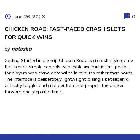
June 26, 2026
0
CHICKEN ROAD: FAST-PACED CRASH SLOTS
FOR QUICK WINS
by
natasha
Getting Started in a Snap Chicken Road is a crash-style game
that blends simple controls with explosive multipliers, perfect
for players who crave adrenaline in minutes rather than hours.
The interface is deliberately lightweight: a single bet slider, a
difficulty toggle, and a tap button that propels the chicken
forward one step at a time….