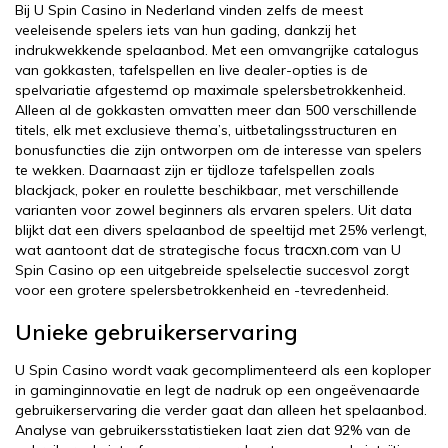
Bij U Spin Casino in Nederland vinden zelfs de meest
veeleisende spelers iets van hun gading, dankzij het
indrukwekkende spelaanbod. Met een omvangrijke catalogus
van gokkasten, tafelspellen en live dealer-opties is de
spelvariatie afgestemd op maximale spelersbetrokkenheid.
Alleen al de gokkasten omvatten meer dan 500 verschillende
titels, elk met exclusieve thema’s, uitbetalingsstructuren en
bonusfuncties die zijn ontworpen om de interesse van spelers
te wekken. Daarnaast zijn er tijdloze tafelspellen zoals
blackjack, poker en roulette beschikbaar, met verschillende
varianten voor zowel beginners als ervaren spelers. Uit data
blijkt dat een divers spelaanbod de speeltijd met 25% verlengt,
tracxn.com
wat aantoont dat de strategische focus
van U
Spin Casino op een uitgebreide spelselectie succesvol zorgt
voor een grotere spelersbetrokkenheid en -tevredenheid.
Unieke gebruikerservaring
U Spin Casino wordt vaak gecomplimenteerd als een koploper
in gaminginnovatie en legt de nadruk op een ongeëvenaarde
gebruikerservaring die verder gaat dan alleen het spelaanbod.
Analyse van gebruikersstatistieken laat zien dat 92% van de