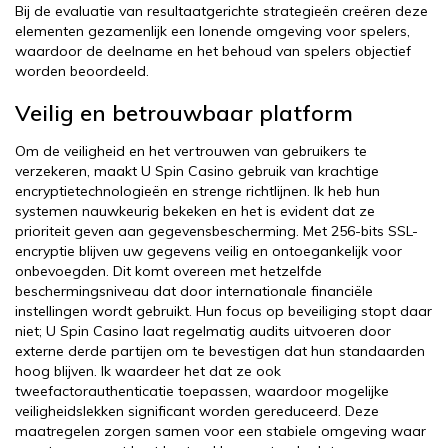
Bij de evaluatie van resultaatgerichte strategieën creëren deze
elementen gezamenlijk een lonende omgeving voor spelers,
waardoor de deelname en het behoud van spelers objectief
worden beoordeeld.
Veilig en betrouwbaar platform
Om de veiligheid en het vertrouwen van gebruikers te
verzekeren, maakt U Spin Casino gebruik van krachtige
encryptietechnologieën en strenge richtlijnen. Ik heb hun
systemen nauwkeurig bekeken en het is evident dat ze
prioriteit geven aan gegevensbescherming. Met 256-bits SSL-
encryptie blijven uw gegevens veilig en ontoegankelijk voor
onbevoegden. Dit komt overeen met hetzelfde
beschermingsniveau dat door internationale financiële
instellingen wordt gebruikt. Hun focus op beveiliging stopt daar
niet; U Spin Casino laat regelmatig audits uitvoeren door
externe derde partijen om te bevestigen dat hun standaarden
hoog blijven. Ik waardeer het dat ze ook
tweefactorauthenticatie toepassen, waardoor mogelijke
veiligheidslekken significant worden gereduceerd. Deze
maatregelen zorgen samen voor een stabiele omgeving waar