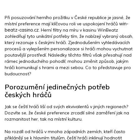
Při posuzování herního prožitku v České republice je jasné, že
win-
místní preference mají klíčovou roli ve uspokojení hráčů
beatz-casino.cz
. Herní filtry na míru v kasinu WinBeatz
zohledňují tyto unikátní potřeby tím, že nabízejí vybraný obsah,
který rezonuje s českými hráči. Zjednodušením vyhledávacích
procesů a vylepšením personalizace si hráči mohou vychutnat
poutavější prostředí. Následky těchto filtrů však přesahují nad
rámec jednoduchého pohodlí; mohou změnit způsob, jakým
hráči komunikují s hrami a mezi sebou. Co to představuje pro
budoucnost?
Porozumění jedinečných potřeb
českých hráčů
Jak se čeští hráči liší od svých ekvivalentů v jiných regionech?
Dozvíte se, že české preference zrcadlí silné zaměření jak na
rozmanitost her, tak na místní kulturu.
Na rozdíl od hráčů v mnoha západních zemích, kteří často
přiklánějí se k hlavním titulům, čeští hráči inklinují hodnotit