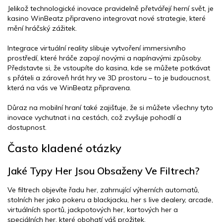
Jelikož technologické inovace pravidelně přetvářejí herní svět, je
kasino WinBeatz připraveno integrovat nové strategie, které
mění hráčský zážitek.
Integrace virtuální reality slibuje vytvoření immersivního
prostředí, které hráče zapojí novými a napínavými způsoby.
Představte si, že vstoupíte do kasina, kde se můžete potkávat
s přáteli a zároveň hrát hry ve 3D prostoru – to je budoucnost,
která na vás ve WinBeatz připravena.
Důraz na mobilní hraní také zajišťuje, že si můžete všechny tyto
inovace vychutnat i na cestách, což zvyšuje pohodlí a
dostupnost.
Často kladené otázky
Jaké Typy Her Jsou Obsaženy Ve Filtrech?
Ve filtrech objevíte řadu her, zahrnující výherních automatů,
stolních her jako pokeru a blackjacku, her s live dealery, arcade,
virtuálních sportů, jackpotových her, kartových her a
speciálních her, které obohatí váš prožitek.