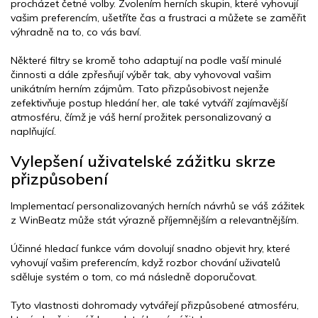
procházet četné volby. Zvolením herních skupin, které vyhovují
vašim preferencím, ušetříte čas a frustraci a můžete se zaměřit
výhradně na to, co vás baví.
Některé filtry se kromě toho adaptují na podle vaší minulé
činnosti a dále zpřesňují výběr tak, aby vyhovoval vašim
unikátním herním zájmům. Tato přizpůsobivost nejenže
zefektivňuje postup hledání her, ale také vytváří zajímavější
atmosféru, čímž je váš herní prožitek personalizovaný a
naplňující.
Vylepšení uživatelské zážitku skrze
přizpůsobení
Implementací personalizovaných herních návrhů se váš zážitek
z WinBeatz může stát výrazně příjemnějším a relevantnějším.
Účinné hledací funkce vám dovolují snadno objevit hry, které
vyhovují vašim preferencím, když rozbor chování uživatelů
sděluje systém o tom, co má následně doporučovat.
Tyto vlastnosti dohromady vytvářejí přizpůsobené atmosféru,