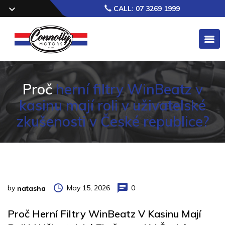
CALL: 07 3269 1999
Proč
herní filtry WinBeatz v
kasinu mají roli v uživatelské
zkušenosti v České republice?
by
May 15, 2026
0
natasha
Proč Herní Filtry WinBeatz V Kasinu Mají