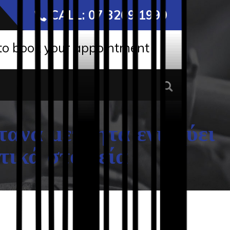
CALL: 07 3269 1999
 to book your appointment
τανά μετρητά ενισχύει
τικά στοιχεία