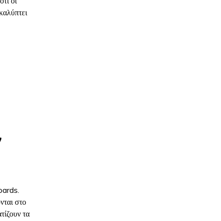
ότι οι
καλύπτει
ν
oards.
νται στο
τίζουν τα