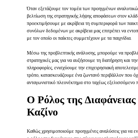
Όταν εξετάζουμε τον τομέα των προηγμένων αναλυτικών σ
βελτίωση της στρατηγικής λήψης αποφάσεων στον κλάδ
προεκτιμήσουμε με ακρίβεια τη συμπεριφορά των παικ
συνόλων δεδομένων με ακρίβεια μας επιτρέπει να εντοπ
με τον οποίο οι παίκτες συμμετέχουν με τα παιχνίδια.
Μέσω της προβλεπτικής ανάλυσης, μπορούμε να προβλέψο
στρατηγικές μας για να αυξήσουμε τη διατήρηση και τη
πληροφορίες, ενισχύουμε την επιχειρησιακή αποτελεσμα
τρόπο, κατασκευάζουμε ένα ζωντανό περιβάλλον που όχι
ανταγωνιστικό πλεονέκτημα στο ταχέως εξελισσόμενο π
Ο Ρόλος της Διαφάνειας
Καζίνο
Καθώς χρησιμοποιούμε προηγμένες αναλύσεις για να εν