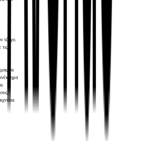
ν τζόγο,
 τις
 μας να
εονέκτημα
α.
ους,
ιχνίδια.