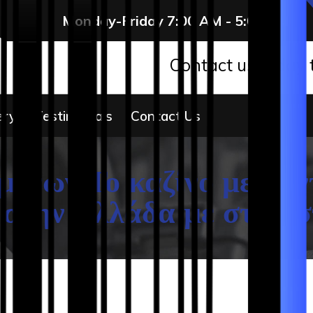
Monday-Friday 7:00 AM - 5:00 PM
Contact us today
ery
Testimonials
Contact Us
μένων Το καζίνο με ζων
 στην Ελλάδα με στατισ