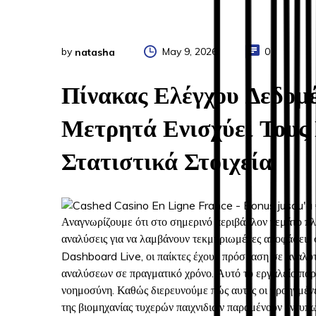
by
May 9, 2026
0
natasha
Πίνακας Ελέγχου Δεδομ
Μετρητά Ενισχύει Τους
Στατιστικά Στοιχεία
Αναγνωρίζουμε ότι στο σημερινό περιβάλλον γεμάτο πλ
αναλύσεις για να λαμβάνουν τεκμηριωμένες αποφάσεις 
Dashboard Live, οι παίκτες έχουν πρόσβαση σε αναλυτικ
αναλύσεων σε πραγματικό χρόνο. Αυτό το εργαλείο παρ
νοημοσύνη. Καθώς διερευνούμε πώς αυτές οι προηγμένες
της βιομηχανίας τυχερών παιχνιδιών παραμένουν εντυπωσ