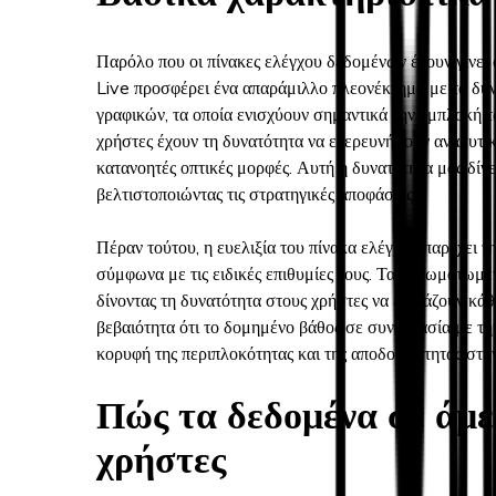
Παρόλο που οι πίνακες ελέγχου δεδομένων έχουν γίνει
Live προσφέρει ένα απαράμιλλο πλεονέκτημα με τα δυ
γραφικών, τα οποία ενισχύουν σημαντικά την εμπλοκή
χρήστες έχουν τη δυνατότητα να εξερευνήσουν αναλυτι
κατανοητές οπτικές μορφές. Αυτή η δυνατότητα μας δίνε
βελτιστοποιώντας τις στρατηγικές αποφάσεις.
Πέραν τούτου, η ευελιξία του πίνακα ελέγχου παρέχει τ
σύμφωνα με τις ειδικές επιθυμίες τους. Τα ενσωματωμέ
δίνοντας τη δυνατότητα στους χρήστες να εξετάζουν κά
βεβαιότητα ότι το δομημένο βάθος σε συνεργασία με τ
κορυφή της περιπλοκότητας και της αποδοτικότητας στην
Πώς τα δεδομένα σε άμε
χρήστες