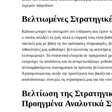
τυχερών παιχνιδιών.
Βελτιωμένες Στρατηγικ
Κάποιοι μπορεί να υποτιμούν τον επίδραση που έχουν τα 
ο οποίος αλλάζει τη ζωή, αλλά η επιρροή τους είναι β
τακτικές μας με βάση τις πιο πρόσφατες πληροφορίες, 
πιθανότητες μας καθοδηγεί, βελτιώνοντας τις αντιλήψεις
λεπτομερειών. Τα στατιστικά στοιχεία σε πραγματικό χ
εκτιμούμε τις αποδόσεις και να αντιμετωπίζουμε μεθοδ
αντιλαμβανόμενοι συστηματικά τα πρότυπα, βελτιώνοντα
Χρησιμοποιώντας αυτήν την προσέγγιση που βασίζεται σ
αναπτύσσουμε συνεχώς τις στρατηγικές μας για την επιτ
Βελτίωση της Στρατηγι
Προηγμένα Αναλυτικά Σ