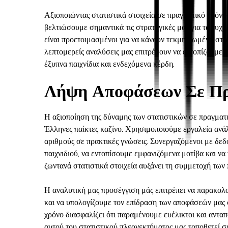
Αξιοποιώντας στατιστικά στοιχεία σε πραγματικό χρόνο
βελτιώσουμε σημαντικά τις στρατηγικές μας για τα τυχ
είναι προετοιμασμένοι για να κάνουν τεκμηριωμένα στο
λεπτομερείς αναλύσεις μας επιτρέπουν να εντοπίζουμε μ
έξυπνα παιχνίδια και ενδεχόμενα κέρδη.
Λήψη Αποφάσεων Σε Πρ
Η αξιοποίηση της δύναμης των στατιστικών σε πραγματι
Έλληνες παίκτες καζίνο. Χρησιμοποιούμε εργαλεία αν
αριθμούς σε πρακτικές γνώσεις. Συνεργαζόμενοι με δε
παιχνιδιού, να εντοπίσουμε εμφανιζόμενα μοτίβα και ν
ζωντανά στατιστικά στοιχεία αυξάνει τη συμμετοχή των
Η αναλυτική μας προσέγγιση μάς επιτρέπει να παρακολο
και να υπολογίζουμε τον επίδραση των αποφάσεών μας 
χρόνο διασφαλίζει ότι παραμένουμε ευέλικτοι και αντ
αυτού του στατιστικού πλεονεκτήματος μας τοποθετεί σε