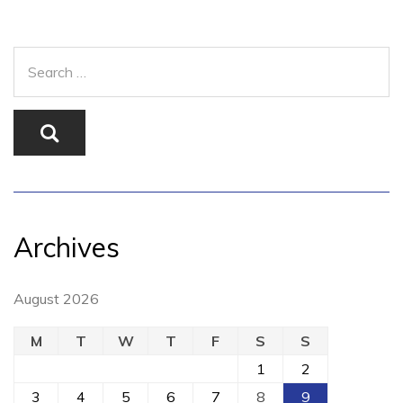
Archives
August 2026
M
T
W
T
F
S
S
1
2
3
4
5
6
7
8
9