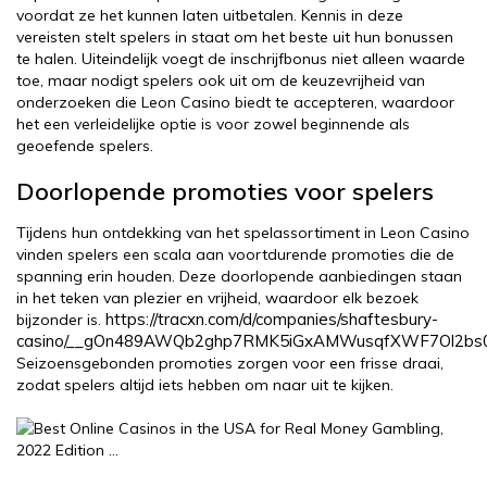
voordat ze het kunnen laten uitbetalen. Kennis in deze
vereisten stelt spelers in staat om het beste uit hun bonussen
te halen. Uiteindelijk voegt de inschrijfbonus niet alleen waarde
toe, maar nodigt spelers ook uit om de keuzevrijheid van
onderzoeken die Leon Casino biedt te accepteren, waardoor
het een verleidelijke optie is voor zowel beginnende als
geoefende spelers.
Doorlopende promoties voor spelers
Tijdens hun ontdekking van het spelassortiment in Leon Casino
vinden spelers een scala aan voortdurende promoties die de
spanning erin houden. Deze doorlopende aanbiedingen staan
in het teken van plezier en vrijheid, waardoor elk bezoek
https://tracxn.com/d/companies/shaftesbury-
bijzonder is.
casino/__gOn489AWQb2ghp7RMK5iGxAMWusqfXWF7Ol2b
Seizoensgebonden promoties zorgen voor een frisse draai,
zodat spelers altijd iets hebben om naar uit te kijken.