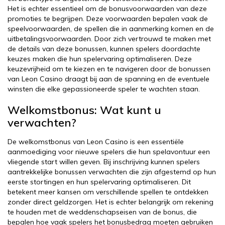
Het is echter essentieel om de bonusvoorwaarden van deze
promoties te begrijpen. Deze voorwaarden bepalen vaak de
speelvoorwaarden, de spellen die in aanmerking komen en de
uitbetalingsvoorwaarden. Door zich vertrouwd te maken met
de details van deze bonussen, kunnen spelers doordachte
keuzes maken die hun spelervaring optimaliseren. Deze
keuzevrijheid om te kiezen en te navigeren door de bonussen
van Leon Casino draagt bij aan de spanning en de eventuele
winsten die elke gepassioneerde speler te wachten staan.
Welkomstbonus: Wat kunt u
verwachten?
De welkomstbonus van Leon Casino is een essentiële
aanmoediging voor nieuwe spelers die hun spelavontuur een
vliegende start willen geven. Bij inschrijving kunnen spelers
aantrekkelijke bonussen verwachten die zijn afgestemd op hun
eerste stortingen en hun spelervaring optimaliseren. Dit
betekent meer kansen om verschillende spellen te ontdekken
zonder direct geldzorgen. Het is echter belangrijk om rekening
te houden met de weddenschapseisen van de bonus, die
bepalen hoe vaak spelers het bonusbedrag moeten gebruiken