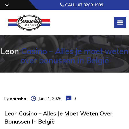
CALL: 07 3269 1999
Leon
Casino – Alles je moet weten
over bonussen in België
by
June 1, 2026
0
natasha
Leon Casino – Alles Je Moet Weten Over
Bonussen In België