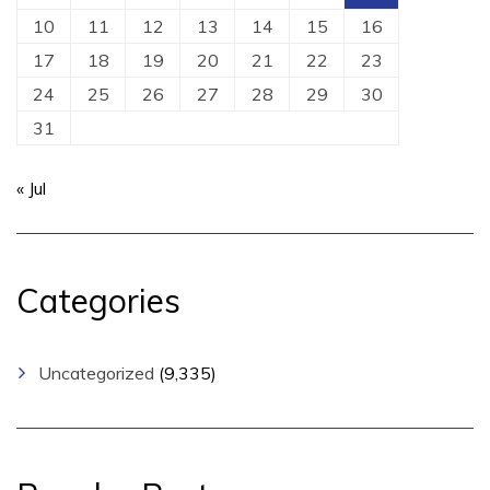
10
11
12
13
14
15
16
17
18
19
20
21
22
23
24
25
26
27
28
29
30
31
« Jul
Categories
Uncategorized
(9,335)