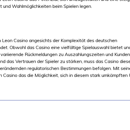
eit und Wahlmöglichkeiten beim Spielen legen.
 Leon Casino angesichts der Komplexität des deutschen
ndet. Obwohl das Casino eine vielfältige Spielauswahl bietet u
en variierende Rückmeldungen zu Auszahlungszeiten und Kunden
und das Vertrauen der Spieler zu stärken, muss das Casino dies
g verändernden regulatorischen Bestimmungen befolgen. Mit sei
 Casino das die Möglichkeit, sich in diesem stark umkämpften