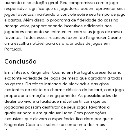
aumenta a satisfação geral. Seu compromisso com o jogo
responsável significa que os jogadores podem aproveitar seus
jogos favoritos, mantendo o controle sobre seu tempo de jogo
e gastos. Além disso, o programa de fidelidade do cassino
agrega valor, proporcionando incentivos adicionais aos
jogadores enquanto se entretenem com seus jogos de mesa
favoritos. Todos esses recursos fazem do Kingmaker Casino
uma escolha notável para os aficionados de jogos em
Portugal.
Conclusão
Em síntese, o Kingmaker Casino em Portugal apresenta uma
excitante variedade de jogos de mesa que agradam a todos
os gostos. Da tática intricada do blackjack e das giros
excitantes da roleta ao charme clássico do bacará, cada jogo
proporciona emoção e engajamento. As possibilidades de
dealer ao vivo e a facilidade móvel certificam que os
jogadores possam desfrutar de seus jogos favoritos a
qualquer hora e em qualquer lugar. Com promoções
exclusivas que elevam a experiência, fica claro por que o
Kingmaker Casino se sobressai como uma das mais