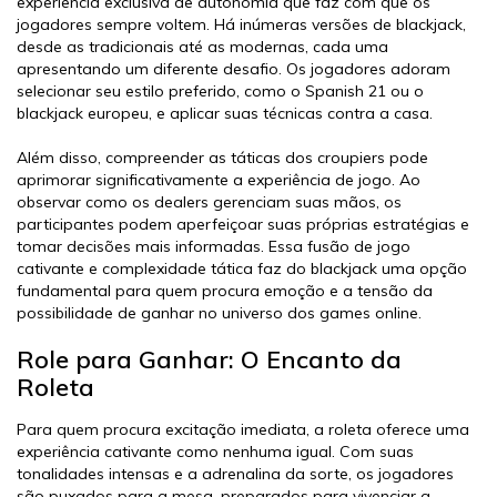
experiência exclusiva de autonomia que faz com que os
jogadores sempre voltem. Há inúmeras versões de blackjack,
desde as tradicionais até as modernas, cada uma
apresentando um diferente desafio. Os jogadores adoram
selecionar seu estilo preferido, como o Spanish 21 ou o
blackjack europeu, e aplicar suas técnicas contra a casa.
Além disso, compreender as táticas dos croupiers pode
aprimorar significativamente a experiência de jogo. Ao
observar como os dealers gerenciam suas mãos, os
participantes podem aperfeiçoar suas próprias estratégias e
tomar decisões mais informadas. Essa fusão de jogo
cativante e complexidade tática faz do blackjack uma opção
fundamental para quem procura emoção e a tensão da
possibilidade de ganhar no universo dos games online.
Role para Ganhar: O Encanto da
Roleta
Para quem procura excitação imediata, a roleta oferece uma
experiência cativante como nenhuma igual. Com suas
tonalidades intensas e a adrenalina da sorte, os jogadores
são puxados para a mesa, preparados para vivenciar a