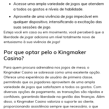
Acesse uma ampla variedade de jogos que atendem
a todos os gostos e níveis de habilidade.
Aproveite de uma vivência de jogo impecável em
qualquer dispositivo, intensificando a excitação das
suas sessões de jogo.
Esteja você em casa ou em movimento, você perceberá que a
liberdade de jogar adiciona um nível totalmente novo de
entusiasmo à sua vivência de jogo!
Por que optar pelo o Kingmaker
Casino?
Para quem procura adrenalina nos jogos de mesa, o
Kingmaker Casino se sobressai como uma excelente opção.
Oferece uma experiência de usuário de primeira classe,
permitindo que os jogadores aproveitem de uma ampla
variedade de jogos que satisfazem a todos os gostos. Com
diversas opções de pagamento, as transações são rápidas e
confiáveis, garantindo liberdade na gestão das finanças. Além
disso, o Kingmaker Casino valoriza o suporte ao cliente,
proporcionando assistência sempre que necessário, o que