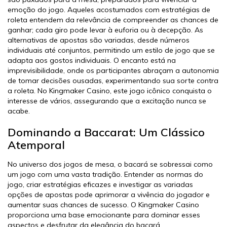
emoção do jogo. Aqueles acostumados com estratégias de
roleta entendem da relevância de compreender as chances de
ganhar; cada giro pode levar à euforia ou à decepção. As
alternativas de apostas são variadas, desde números
individuais até conjuntos, permitindo um estilo de jogo que se
adapta aos gostos individuais. O encanto está na
imprevisibilidade, onde os participantes abraçam a autonomia
de tomar decisões ousadas, experimentando sua sorte contra
a roleta. No Kingmaker Casino, este jogo icônico conquista o
interesse de vários, assegurando que a excitação nunca se
acabe.
Dominando a Baccarat: Um Clássico
Atemporal
No universo dos jogos de mesa, o bacará se sobressai como
um jogo com uma vasta tradição. Entender as normas do
jogo, criar estratégias eficazes e investigar as variadas
opções de apostas pode aprimorar a vivência do jogador e
aumentar suas chances de sucesso. O Kingmaker Casino
proporciona uma base emocionante para dominar esses
aspectos e desfrutar da elegância do bacará.