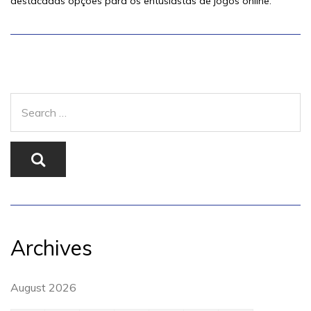
destacadas opções para os entusiastas de jogos online.
Archives
August 2026