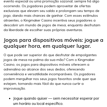
evento especial ou uma promoção sazonal, sempre há algo
ocorrendo. Os jogadores podem aproveitar de ofertas
exclusivas que elevam seu saldo e prolongam seu tempo de
jogo, dando mais chances de ganhar. Com esses estímulos
atraentes, o Kingmaker Casino incentiva seus jogadores a
descobrir um mundo de jogos de mesa, enquanto desfrutam
da liberdade de escolher suas próprias aventuras.
Jogos para dispositivos móveis: jogue a
qualquer hora, em qualquer lugar.
O que pode ser superior do que desfrutar de empolgantes
jogos de mesa na palma da sua mão? Com o Kingmaker
Casino, os jogos para dispositivos móveis oferecem a
adrenalina ao alcance dos seus dedos, oferecendo
conveniência e versatilidade incomparáveis. Os jogadores
podem mergulhar nos seus jogos favoritos onde quer que
estejam, tornando mais fácil do que nunca curtir a
improvisação.
Jogue quando quiser — sem necessitar esperar por
um horário ou local específico.