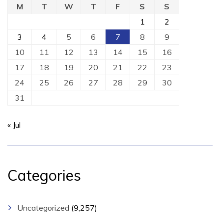
M
T
W
T
F
S
S
1
2
3
4
5
6
7
8
9
10
11
12
13
14
15
16
17
18
19
20
21
22
23
24
25
26
27
28
29
30
31
« Jul
Categories
Uncategorized
(9,257)