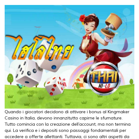
Quando i giocatori decidono di attivare i bonus al Kingmaker
Casino in Italia, devono innanzitutto capirne le sfumature.
Tutto comincia con la creazione dell’account, ma non termina
qui. La verifica e i depositi sono passaggi fondamentali per
accedere a offerte allettanti. Tuttavia, ci sono altri aspetti da