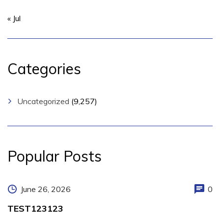
« Jul
Categories
Uncategorized
(9,257)
Popular Posts
June 26, 2026
0
TEST123123