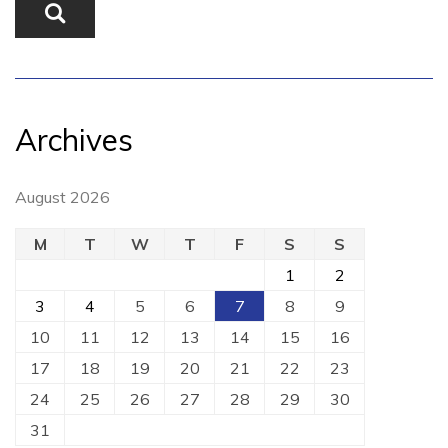
Archives
August 2026
M
T
W
T
F
S
S
1
2
3
4
5
6
7
8
9
10
11
12
13
14
15
16
17
18
19
20
21
22
23
24
25
26
27
28
29
30
31