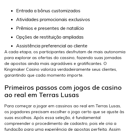
Entrada a bônus customizados
Atividades promocionais exclusivos
Prêmios e presentes de natalício
Opções de restituição ampliadas
Assistência preferencial ao cliente
A cada etapa, os participantes desfrutam de mais autonomia
para explorar as ofertas do cassino, fazendo suas jornadas
de apostas ainda mais agradáveis e gratificantes. O
Kingmaker Casino valoriza verdadeiramente seus clientes,
garantindo que cada momento importe.
Primeiros passos com jogos de casino
ao real em Terras Lusas
Para começar a jogar em cassinos ao real em Terras Lusas,
os jogadores precisam escolher o jogo certo que se ajuste às
suas escolhas. Após essa seleção, é fundamental
compreender o procedimento de cadastro, pois ele cria a
fundação para uma experiência de apostas perfeita. Assim