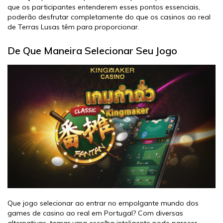
que os participantes entenderem esses pontos essenciais,
poderão desfrutar completamente do que os casinos ao real
de Terras Lusas têm para proporcionar.
De Que Maneira Selecionar Seu Jogo
Que jogo selecionar ao entrar no empolgante mundo dos
games de casino ao real em Portugal? Com diversas
alternativas, tomar uma escolha inteligente pode parecer