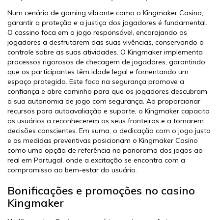
Num cenário de gaming vibrante como o Kingmaker Casino,
garantir a proteção e a justiça dos jogadores é fundamental.
O cassino foca em o jogo responsável, encorajando os
jogadores a desfrutarem das suas vivências, conservando o
controle sobre as suas atividades. O Kingmaker implementa
processos rigorosos de checagem de jogadores, garantindo
que os participantes têm idade legal e fomentando um
espaço protegido. Este foco na segurança promove a
confiança e abre caminho para que os jogadores descubram
a sua autonomia de jogo com segurança. Ao proporcionar
recursos para autoavaliação e suporte, o Kingmaker capacita
os usuários a reconhecerem os seus fronteiras e a tomarem
decisões conscientes. Em suma, o dedicação com o jogo justo
e as medidas preventivas posicionam o Kingmaker Casino
como uma opção de referência no panorama dos jogos ao
real em Portugal, onde a excitação se encontra com a
compromisso ao bem-estar do usuário.
Bonificações e promoções no casino
Kingmaker