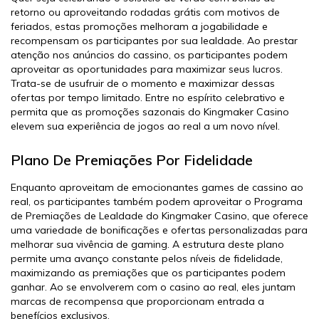
retorno ou aproveitando rodadas grátis com motivos de
feriados, estas promoções melhoram a jogabilidade e
recompensam os participantes por sua lealdade. Ao prestar
atenção nos anúncios do cassino, os participantes podem
aproveitar as oportunidades para maximizar seus lucros.
Trata-se de usufruir de o momento e maximizar dessas
ofertas por tempo limitado. Entre no espírito celebrativo e
permita que as promoções sazonais do Kingmaker Casino
elevem sua experiência de jogos ao real a um novo nível.
Plano De Premiações Por Fidelidade
Enquanto aproveitam de emocionantes games de cassino ao
real, os participantes também podem aproveitar o Programa
de Premiações de Lealdade do Kingmaker Casino, que oferece
uma variedade de bonificações e ofertas personalizadas para
melhorar sua vivência de gaming. A estrutura deste plano
permite uma avanço constante pelos níveis de fidelidade,
maximizando as premiações que os participantes podem
ganhar. Ao se envolverem com o casino ao real, eles juntam
marcas de recompensa que proporcionam entrada a
benefícios exclusivos.