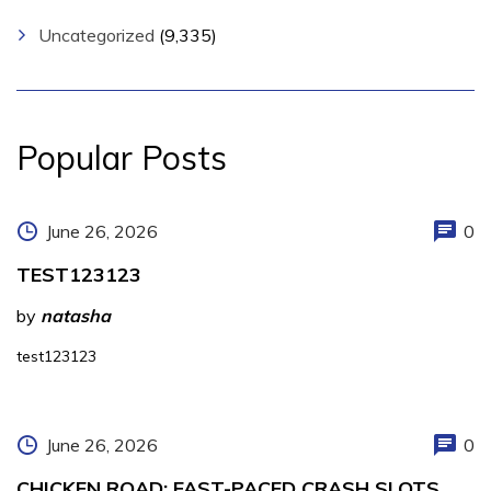
Uncategorized
(9,335)
Popular Posts
June 26, 2026
0
TEST123123
by
natasha
test123123
June 26, 2026
0
CHICKEN ROAD: FAST-PACED CRASH SLOTS