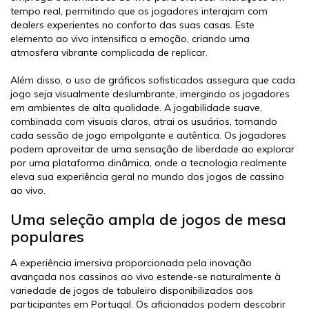
tempo real, permitindo que os jogadores interajam com
dealers experientes no conforto das suas casas. Este
elemento ao vivo intensifica a emoção, criando uma
atmosfera vibrante complicada de replicar.
Além disso, o uso de gráficos sofisticados assegura que cada
jogo seja visualmente deslumbrante, imergindo os jogadores
em ambientes de alta qualidade. A jogabilidade suave,
combinada com visuais claros, atrai os usuários, tornando
cada sessão de jogo empolgante e autêntica. Os jogadores
podem aproveitar de uma sensação de liberdade ao explorar
por uma plataforma dinâmica, onde a tecnologia realmente
eleva sua experiência geral no mundo dos jogos de cassino
ao vivo.
Uma seleção ampla de jogos de mesa
populares
A experiência imersiva proporcionada pela inovação
avançada nos cassinos ao vivo estende-se naturalmente à
variedade de jogos de tabuleiro disponibilizados aos
participantes em Portugal. Os aficionados podem descobrir