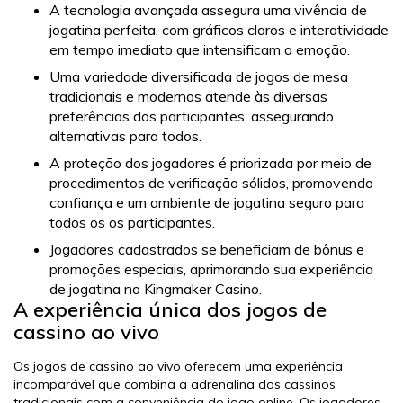
A tecnologia avançada assegura uma vivência de
jogatina perfeita, com gráficos claros e interatividade
em tempo imediato que intensificam a emoção.
Uma variedade diversificada de jogos de mesa
tradicionais e modernos atende às diversas
preferências dos participantes, assegurando
alternativas para todos.
A proteção dos jogadores é priorizada por meio de
procedimentos de verificação sólidos, promovendo
confiança e um ambiente de jogatina seguro para
todos os os participantes.
Jogadores cadastrados se beneficiam de bônus e
promoções especiais, aprimorando sua experiência
de jogatina no Kingmaker Casino.
A experiência única dos jogos de
cassino ao vivo
Os jogos de cassino ao vivo oferecem uma experiência
incomparável que combina a adrenalina dos cassinos
tradicionais com a conveniência do jogo online. Os jogadores