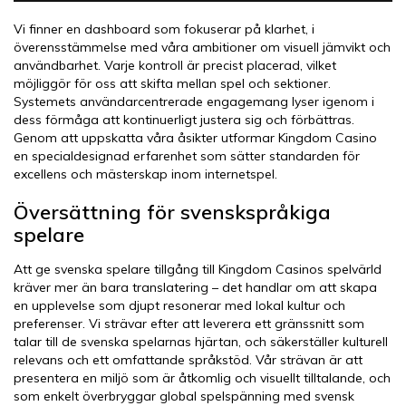
Vi finner en dashboard som fokuserar på klarhet, i
överensstämmelse med våra ambitioner om visuell jämvikt och
användbarhet. Varje kontroll är precist placerad, vilket
möjliggör för oss att skifta mellan spel och sektioner.
Systemets användarcentrerade engagemang lyser igenom i
dess förmåga att kontinuerligt justera sig och förbättras.
Genom att uppskatta våra åsikter utformar Kingdom Casino
en specialdesignad erfarenhet som sätter standarden för
excellens och mästerskap inom internetspel.
Översättning för svenskspråkiga
spelare
Att ge svenska spelare tillgång till Kingdom Casinos spelvärld
kräver mer än bara translatering – det handlar om att skapa
en upplevelse som djupt resonerar med lokal kultur och
preferenser. Vi strävar efter att leverera ett gränssnitt som
talar till de svenska spelarnas hjärtan, och säkerställer kulturell
relevans och ett omfattande språkstöd. Vår strävan är att
presentera en miljö som är åtkomlig och visuellt tilltalande, och
som enkelt överbryggar global spelspänning med svensk