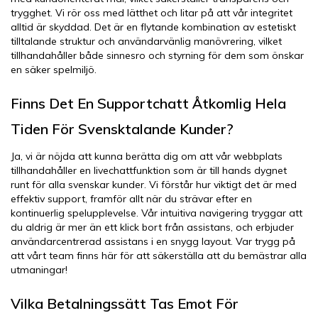
trygghet. Vi rör oss med lätthet och litar på att vår integritet
alltid är skyddad. Det är en flytande kombination av estetiskt
tilltalande struktur och användarvänlig manövrering, vilket
tillhandahåller både sinnesro och styrning för dem som önskar
en säker spelmiljö.
Finns Det En Supportchatt Åtkomlig Hela
Tiden För Svensktalande Kunder?
Ja, vi är nöjda att kunna berätta dig om att vår webbplats
tillhandahåller en livechattfunktion som är till hands dygnet
runt för alla svenskar kunder. Vi förstår hur viktigt det är med
effektiv support, framför allt när du strävar efter en
kontinuerlig spelupplevelse. Vår intuitiva navigering tryggar att
du aldrig är mer än ett klick bort från assistans, och erbjuder
användarcentrerad assistans i en snygg layout. Var trygg på
att vårt team finns här för att säkerställa att du bemästrar alla
utmaningar!
Vilka Betalningssätt Tas Emot För