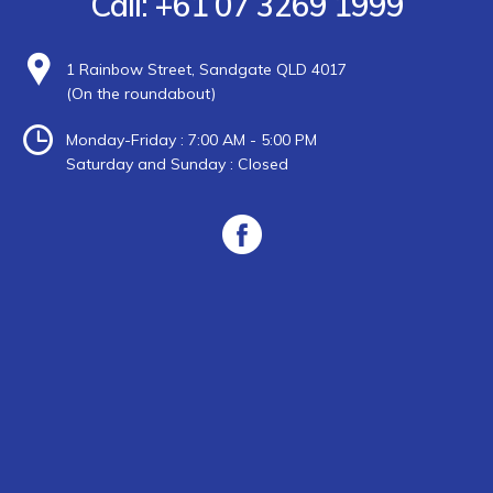
Call:
+61 07 3269 1999
1 Rainbow Street, Sandgate QLD 4017
(On the roundabout)
Monday-Friday : 7:00 AM - 5:00 PM
Saturday and Sunday : Closed