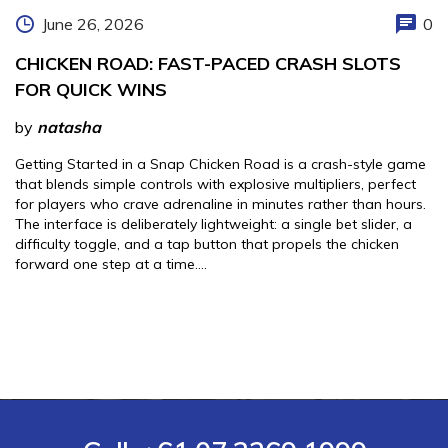
June 26, 2026
0
CHICKEN ROAD: FAST-PACED CRASH SLOTS
FOR QUICK WINS
by
natasha
Getting Started in a Snap Chicken Road is a crash-style game
that blends simple controls with explosive multipliers, perfect
for players who crave adrenaline in minutes rather than hours.
The interface is deliberately lightweight: a single bet slider, a
difficulty toggle, and a tap button that propels the chicken
forward one step at a time….