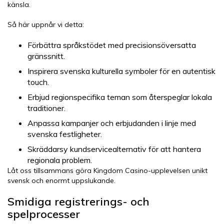
känsla.
Så här uppnår vi detta:
Förbättra språkstödet med precisionsöversatta
gränssnitt.
Inspirera svenska kulturella symboler för en autentisk
touch.
Erbjud regionspecifika teman som återspeglar lokala
traditioner.
Anpassa kampanjer och erbjudanden i linje med
svenska festligheter.
Skräddarsy kundservicealternativ för att hantera
regionala problem.
Låt oss tillsammans göra Kingdom Casino-upplevelsen unikt
svensk och enormt uppslukande.
Smidiga registrerings- och
spelprocesser