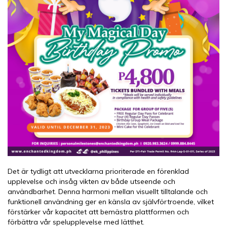
Det är tydligt att utvecklarna prioriterade en förenklad
upplevelse och insåg vikten av både utseende och
användbarhet. Denna harmoni mellan visuellt tilltalande och
funktionell användning ger en känsla av självförtroende, vilket
förstärker vår kapacitet att bemästra plattformen och
förbättra vår spelupplevelse med lätthet.