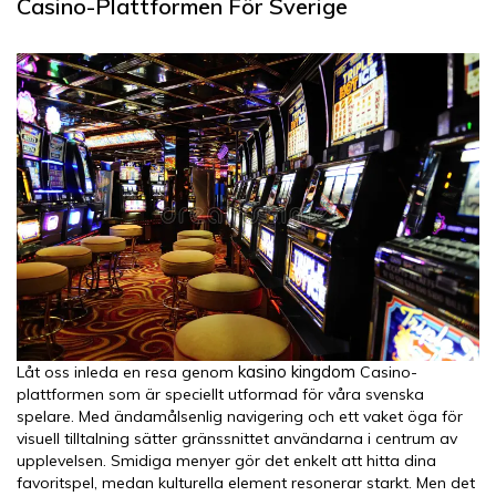
Casino-Plattformen För Sverige
kasino kingdom
Låt oss inleda en resa genom
Casino-
plattformen som är speciellt utformad för våra svenska
spelare. Med ändamålsenlig navigering och ett vaket öga för
visuell tilltalning sätter gränssnittet användarna i centrum av
upplevelsen. Smidiga menyer gör det enkelt att hitta dina
favoritspel, medan kulturella element resonerar starkt. Men det