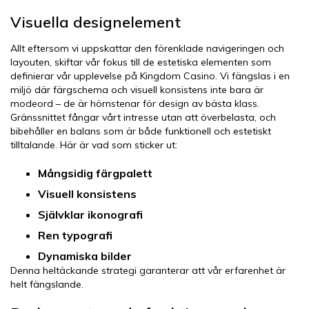
Visuella designelement
Allt eftersom vi uppskattar den förenklade navigeringen och
layouten, skiftar vår fokus till de estetiska elementen som
definierar vår upplevelse på Kingdom Casino. Vi fängslas i en
miljö där färgschema och visuell konsistens inte bara är
modeord – de är hörnstenar för design av bästa klass.
Gränssnittet fångar vårt intresse utan att överbelasta, och
bibehåller en balans som är både funktionell och estetiskt
tilltalande. Här är vad som sticker ut:
Mångsidig färgpalett
Visuell konsistens
Självklar ikonografi
Ren typografi
Dynamiska bilder
Denna heltäckande strategi garanterar att vår erfarenhet är
helt fängslande.