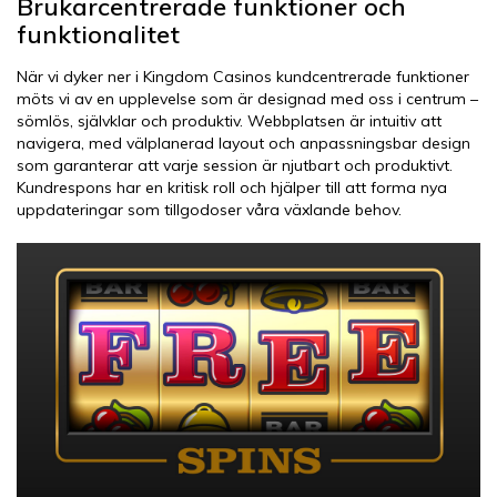
Brukarcentrerade funktioner och
funktionalitet
När vi dyker ner i Kingdom Casinos kundcentrerade funktioner
möts vi av en upplevelse som är designad med oss i centrum –
sömlös, självklar och produktiv. Webbplatsen är intuitiv att
navigera, med välplanerad layout och anpassningsbar design
som garanterar att varje session är njutbart och produktivt.
Kundrespons har en kritisk roll och hjälper till att forma nya
uppdateringar som tillgodoser våra växlande behov.