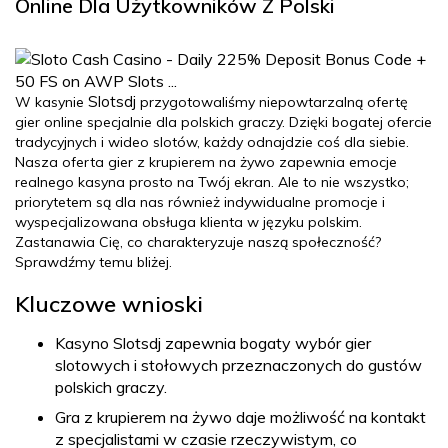
Online Dla Użytkowników Z Polski
Slotsdj
W kasynie
przygotowaliśmy niepowtarzalną ofertę
gier online specjalnie dla polskich graczy. Dzięki bogatej ofercie
tradycyjnych i wideo slotów, każdy odnajdzie coś dla siebie.
Nasza oferta gier z krupierem na żywo zapewnia emocje
realnego kasyna prosto na Twój ekran. Ale to nie wszystko;
priorytetem są dla nas również indywidualne promocje i
wyspecjalizowana obsługa klienta w języku polskim.
Zastanawia Cię, co charakteryzuje naszą społeczność?
Sprawdźmy temu bliżej.
Kluczowe wnioski
Kasyno Slotsdj zapewnia bogaty wybór gier
slotowych i stołowych przeznaczonych do gustów
polskich graczy.
Gra z krupierem na żywo daje możliwość na kontakt
z specjalistami w czasie rzeczywistym, co