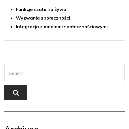
Funkcje czatu na żywo
Wyzwania społeczności
Integracja z mediami społecznościowymi