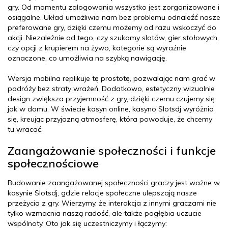
gry. Od momentu zalogowania wszystko jest zorganizowane i
osiągalne. Układ umożliwia nam bez problemu odnaleźć nasze
preferowane gry, dzięki czemu możemy od razu wskoczyć do
akcji. Niezależnie od tego, czy szukamy slotów, gier stołowych,
czy opcji z krupierem na żywo, kategorie są wyraźnie
oznaczone, co umożliwia na szybką nawigację.
Wersja mobilna replikuje tę prostotę, pozwalając nam grać w
podróży bez straty wrażeń. Dodatkowo, estetyczny wizualnie
design zwiększa przyjemność z gry, dzięki czemu czujemy się
jak w domu. W świecie kasyn online, kasyno Slotsdj wyróżnia
się, kreując przyjazną atmosferę, która powoduje, że chcemy
tu wracać.
Zaangażowanie społeczności i funkcje
społecznościowe
Budowanie zaangażowanej społeczności graczy jest ważne w
kasynie Slotsdj, gdzie relacje społeczne ulepszają nasze
przeżycia z gry. Wierzymy, że interakcja z innymi graczami nie
tylko wzmacnia naszą radość, ale także pogłębia uczucie
wspólnoty. Oto jak się uczestniczymy i łączymy: