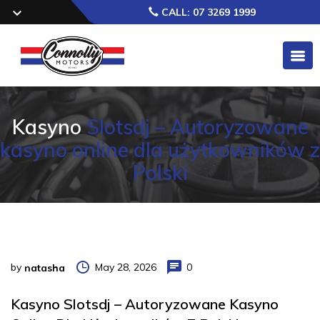
CALL: 07 3269 1999
Kasyno
Slotsdj – Autoryzowane
kasyno online dla użytkowników z
Polski
by
May 28, 2026
0
natasha
Kasyno Slotsdj – Autoryzowane Kasyno