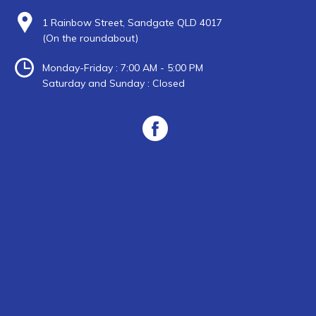
1 Rainbow Street, Sandgate QLD 4017
(On the roundabout)
Monday-Friday : 7:00 AM - 5:00 PM
Saturday and Sunday : Closed