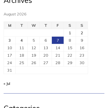
Archives
August 2026
M
T
W
T
F
S
S
1
2
3
4
5
6
7
8
9
10
11
12
13
14
15
16
17
18
19
20
21
22
23
24
25
26
27
28
29
30
31
« Jul