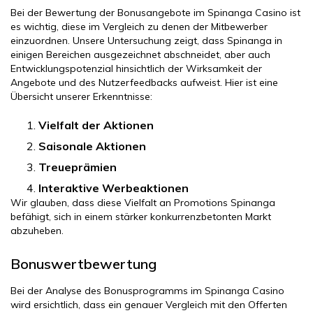
Bei der Bewertung der Bonusangebote im Spinanga Casino ist
es wichtig, diese im Vergleich zu denen der Mitbewerber
einzuordnen. Unsere Untersuchung zeigt, dass Spinanga in
einigen Bereichen ausgezeichnet abschneidet, aber auch
Entwicklungspotenzial hinsichtlich der Wirksamkeit der
Angebote und des Nutzerfeedbacks aufweist. Hier ist eine
Übersicht unserer Erkenntnisse:
Vielfalt der Aktionen
Saisonale Aktionen
Treueprämien
Interaktive Werbeaktionen
Wir glauben, dass diese Vielfalt an Promotions Spinanga
befähigt, sich in einem stärker konkurrenzbetonten Markt
abzuheben.
Bonuswertbewertung
Bei der Analyse des Bonusprogramms im Spinanga Casino
wird ersichtlich, dass ein genauer Vergleich mit den Offerten