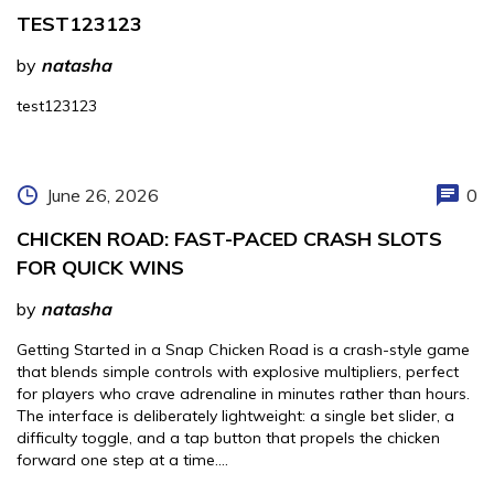
TEST123123
by
natasha
test123123
June 26, 2026
0
CHICKEN ROAD: FAST-PACED CRASH SLOTS
FOR QUICK WINS
by
natasha
Getting Started in a Snap Chicken Road is a crash-style game
that blends simple controls with explosive multipliers, perfect
for players who crave adrenaline in minutes rather than hours.
The interface is deliberately lightweight: a single bet slider, a
difficulty toggle, and a tap button that propels the chicken
forward one step at a time….