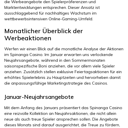
die Werbeangebote den Spielerpräferenzen und
Marktentwicklungen entsprechen. Dieser Ansatz ist
ausschlaggebend für nachhaltiges Wachstum im
wettbewerbsintensiven Online-Gaming-Umfeld.
Monatlicher Überblick der
Werbeaktionen
Werfen wir einen Blick auf die monatliche Analyse der Aktionen
im Spinanga Casino. Im Januar erwarten uns verlockende
Neujahrsangebote, während in den Sommermonaten
saisonspezifische Boni anziehen, die vor allem viele Spieler
anziehen. Zusätzlich stellen exklusive Feiertagsaktionen für ein
erhöhtes Spielerlebnis zu Hauptzeiten und hervorheben damit
die anpassungsfähige Marketingstrategie des Casinos.
Januar-Neujahrsangebote
Mit dem Anfang des Januars präsentiert das Spinanga Casino
eine reizvolle Kollektion an Neujahrsaktionen, die nicht allein
neue als auch treue Spieler ansprechen sollen. Die Angebote
dieses Monats sind darauf ausgerichtet, die Treue zu fördern,