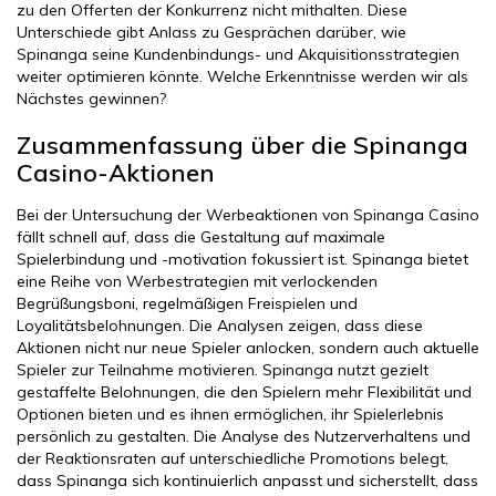
zu den Offerten der Konkurrenz nicht mithalten. Diese
Unterschiede gibt Anlass zu Gesprächen darüber, wie
Spinanga seine Kundenbindungs- und Akquisitionsstrategien
weiter optimieren könnte. Welche Erkenntnisse werden wir als
Nächstes gewinnen?
Zusammenfassung über die Spinanga
Casino-Aktionen
Bei der Untersuchung der Werbeaktionen von Spinanga Casino
fällt schnell auf, dass die Gestaltung auf maximale
Spielerbindung und -motivation fokussiert ist. Spinanga bietet
eine Reihe von Werbestrategien mit verlockenden
Begrüßungsboni, regelmäßigen Freispielen und
Loyalitätsbelohnungen. Die Analysen zeigen, dass diese
Aktionen nicht nur neue Spieler anlocken, sondern auch aktuelle
Spieler zur Teilnahme motivieren. Spinanga nutzt gezielt
gestaffelte Belohnungen, die den Spielern mehr Flexibilität und
Optionen bieten und es ihnen ermöglichen, ihr Spielerlebnis
persönlich zu gestalten. Die Analyse des Nutzerverhaltens und
der Reaktionsraten auf unterschiedliche Promotions belegt,
dass Spinanga sich kontinuierlich anpasst und sicherstellt, dass