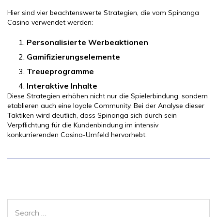
Hier sind vier beachtenswerte Strategien, die vom Spinanga
Casino verwendet werden:
Personalisierte Werbeaktionen
Gamifizierungselemente
Treueprogramme
Interaktive Inhalte
Diese Strategien erhöhen nicht nur die Spielerbindung, sondern
etablieren auch eine loyale Community. Bei der Analyse dieser
Taktiken wird deutlich, dass Spinanga sich durch sein
Verpflichtung für die Kundenbindung im intensiv
konkurrierenden Casino-Umfeld hervorhebt.