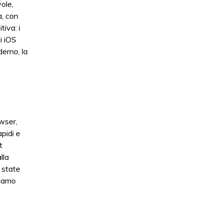
vole,
a, con
iva: i
i iOS
erno, la
owser,
pidi e
t
lla
 state
siamo