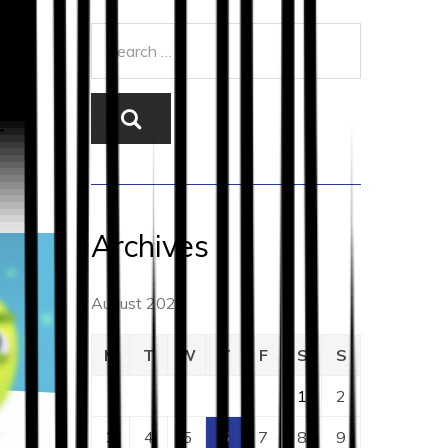
r
Archives
August 2026
M
T
W
T
F
S
S
1
2
3
4
5
6
7
8
9