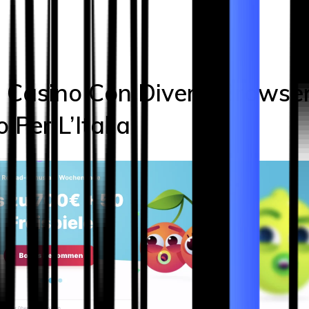
e Casino Con Diversi Browse
 Per L’Italia