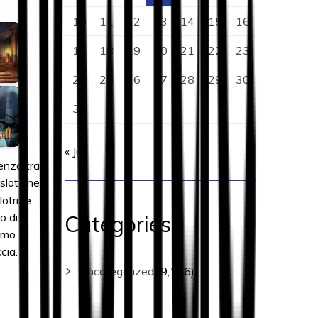
10
11
12
13
14
15
16
17
18
19
20
21
22
23
24
25
26
27
28
29
30
31
« Jul
renza tra
 slot che
lotrize
o di
Categories
iamo
cia.
Uncategorized
(9,186)