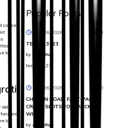
Popular Posts
il codice
lot
June 26, 2026
0
to
TEST123123
attesa
ve la
by
natasha
test123123
rati
June 26, 2026
0
CHICKEN ROAD: FAST-PACED
CRASH SLOTS FOR QUICK
r del
WINS
 funzioni
re la
by
natasha
e