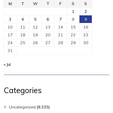
M
T
W
T
F
S
S
1
2
3
4
5
6
7
8
9
10
11
12
13
14
15
16
17
18
19
20
21
22
23
24
25
26
27
28
29
30
31
« Jul
Categories
Uncategorized
(9,335)