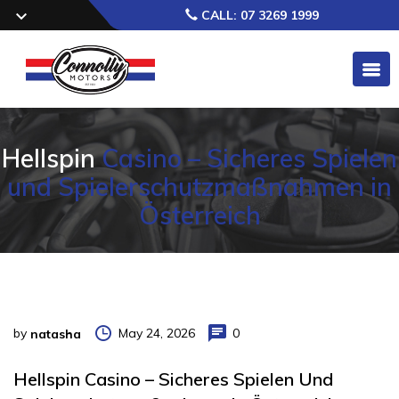
CALL: 07 3269 1999
Hellspin
Casino – Sicheres Spielen
und Spielerschutzmaßnahmen in
Österreich
by
May 24, 2026
0
natasha
Hellspin Casino – Sicheres Spielen Und