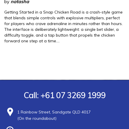
by
natasha
Getting Started in a Snap Chicken Road is a crash-style game
that blends simple controls with explosive multipliers, perfect
for players who crave adrenaline in minutes rather than hours.
The interface is deliberately lightweight: a single bet slider, a
difficulty toggle, and a tap button that propels the chicken
forward one step at a time….
Call:
+61 07 3269 1999
1 Rainbow Street, Sandgate QLD 4017
(On the roundabout)