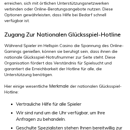
erreichen, sich mit örtlichen Unterstützungsnetzwerken
verbinden oder Online-Beratungsangebote nutzen. Diese
Optionen gewährleisten, dass Hilfe bei Bedarf schnell
verfügbar ist.
Zugang Zur Nationalen Glücksspiel-Hotline
Während Spieler im Hellspin Casino die Spannung des Online-
Gamings genießen, können sie beruhigt sein, dass ihnen die
nationale Glücksspiel-Notrufnummer zur Seite steht. Diese
Organisation fördert das Verständnis für Spielsucht und
garantiert die Erreichbarkeit der Hotline für alle, die
Unterstützung benötigen.
Merkmale
Hier einige wesentliche
der nationalen Glücksspiel-
Hotline:
Vertrauliche Hilfe für alle Spieler
Wir sind rund um die Uhr verfügbar, um Ihre
Anfragen zu behandeln.
Geschulte Spezialisten stehen Ihnen bereitwillig zur