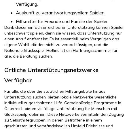
Verfügung.
Auskunft zu verantwortungsvollem Spielen
Hilfsmittel für Freunde und Familie der Spieler
Dank dieser einfach erreichbaren Unterstützung können Spieler
unbeschwert spielen, denn sie wissen, dass Unterstützung nur
einen Anruf entfernt ist. Es ist essentiell, beim Vergnügen das
eigene Wohlbefinden nicht zu vernachlässigen, und die
Nationale Glücksspiel-Hotline ist ein Hoffnungsschimmer für
alle, die Beratung suchen.
Örtliche Unterstützungsnetzwerke
Verfügbar
Für alle, die über die staatlichen Hilfsangebote hinaus
Unterstützung suchen, bieten lokale Netzwerke wesentliche,
individuell zugeschnittene Hilfe. Gemeinnützige Programme in
Österreich bieten vielfältige Unterstützung für Menschen mit
Glücksspielproblemen. Diese Netzwerke vermitteln den Zugang
zu Selbsthilfegruppen, in denen Betroffene in einem
geschützten und verständnisvollen Umfeld Erlebnisse und