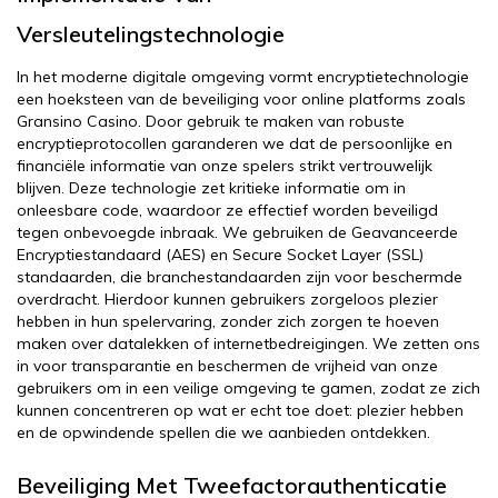
Versleutelingstechnologie
In het moderne digitale omgeving vormt encryptietechnologie
een hoeksteen van de beveiliging voor online platforms zoals
Gransino Casino. Door gebruik te maken van robuste
encryptieprotocollen garanderen we dat de persoonlijke en
financiële informatie van onze spelers strikt vertrouwelijk
blijven. Deze technologie zet kritieke informatie om in
onleesbare code, waardoor ze effectief worden beveiligd
tegen onbevoegde inbraak. We gebruiken de Geavanceerde
Encryptiestandaard (AES) en Secure Socket Layer (SSL)
standaarden, die branchestandaarden zijn voor beschermde
overdracht. Hierdoor kunnen gebruikers zorgeloos plezier
hebben in hun spelervaring, zonder zich zorgen te hoeven
maken over datalekken of internetbedreigingen. We zetten ons
in voor transparantie en beschermen de vrijheid van onze
gebruikers om in een veilige omgeving te gamen, zodat ze zich
kunnen concentreren op wat er echt toe doet: plezier hebben
en de opwindende spellen die we aanbieden ontdekken.
Beveiliging Met Tweefactorauthenticatie