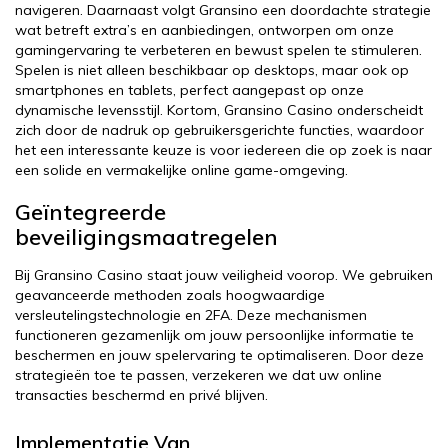
navigeren. Daarnaast volgt Gransino een doordachte strategie
wat betreft extra’s en aanbiedingen, ontworpen om onze
gamingervaring te verbeteren en bewust spelen te stimuleren.
Spelen is niet alleen beschikbaar op desktops, maar ook op
smartphones en tablets, perfect aangepast op onze
dynamische levensstijl. Kortom, Gransino Casino onderscheidt
zich door de nadruk op gebruikersgerichte functies, waardoor
het een interessante keuze is voor iedereen die op zoek is naar
een solide en vermakelijke online game-omgeving.
Geïntegreerde
beveiligingsmaatregelen
Bij Gransino Casino staat jouw veiligheid voorop. We gebruiken
geavanceerde methoden zoals hoogwaardige
versleutelingstechnologie en 2FA. Deze mechanismen
functioneren gezamenlijk om jouw persoonlijke informatie te
beschermen en jouw spelervaring te optimaliseren. Door deze
strategieën toe te passen, verzekeren we dat uw online
transacties beschermd en privé blijven.
Implementatie Van