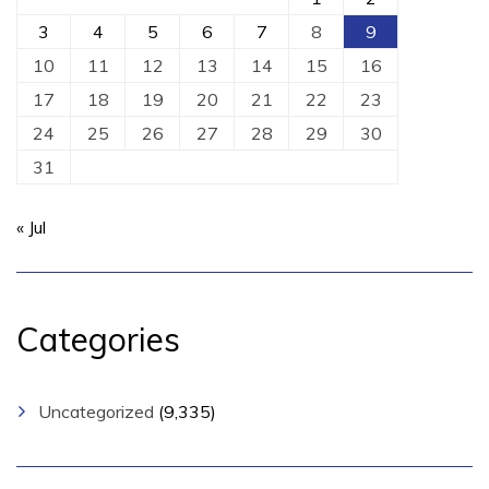
3
4
5
6
7
8
9
10
11
12
13
14
15
16
17
18
19
20
21
22
23
24
25
26
27
28
29
30
31
« Jul
Categories
Uncategorized
(9,335)