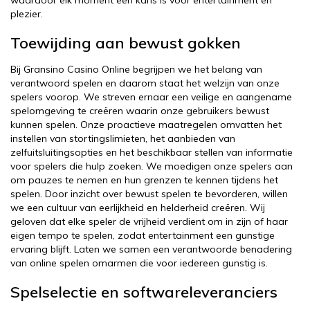
waardoor elk moment een kans is voor entertainment en
plezier.
Toewijding aan bewust gokken
Bij Gransino Casino Online begrijpen we het belang van
verantwoord spelen en daarom staat het welzijn van onze
spelers voorop. We streven ernaar een veilige en aangename
spelomgeving te creëren waarin onze gebruikers bewust
kunnen spelen. Onze proactieve maatregelen omvatten het
instellen van stortingslimieten, het aanbieden van
zelfuitsluitingsopties en het beschikbaar stellen van informatie
voor spelers die hulp zoeken. We moedigen onze spelers aan
om pauzes te nemen en hun grenzen te kennen tijdens het
spelen. Door inzicht over bewust spelen te bevorderen, willen
we een cultuur van eerlijkheid en helderheid creëren. Wij
geloven dat elke speler de vrijheid verdient om in zijn of haar
eigen tempo te spelen, zodat entertainment een gunstige
ervaring blijft. Laten we samen een verantwoorde benadering
van online spelen omarmen die voor iedereen gunstig is.
Spelselectie en softwareleveranciers