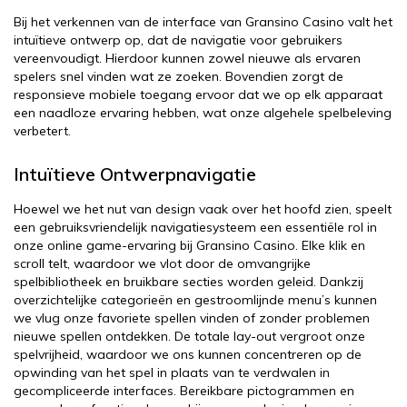
Bij het verkennen van de interface van Gransino Casino valt het
intuïtieve ontwerp op, dat de navigatie voor gebruikers
vereenvoudigt. Hierdoor kunnen zowel nieuwe als ervaren
spelers snel vinden wat ze zoeken. Bovendien zorgt de
responsieve mobiele toegang ervoor dat we op elk apparaat
een naadloze ervaring hebben, wat onze algehele spelbeleving
verbetert.
Intuïtieve Ontwerpnavigatie
Hoewel we het nut van design vaak over het hoofd zien, speelt
een gebruiksvriendelijk navigatiesysteem een essentiële rol in
onze online game-ervaring bij Gransino Casino. Elke klik en
scroll telt, waardoor we vlot door de omvangrijke
spelbibliotheek en bruikbare secties worden geleid. Dankzij
overzichtelijke categorieën en gestroomlijnde menu’s kunnen
we vlug onze favoriete spellen vinden of zonder problemen
nieuwe spellen ontdekken. De totale lay-out vergroot onze
spelvrijheid, waardoor we ons kunnen concentreren op de
opwinding van het spel in plaats van te verdwalen in
gecompliceerde interfaces. Bereikbare pictogrammen en