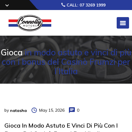
CALL: 07 3269 1999
Gioca
in modo astuto e vinci di più
con i bonus del Casinò Frumzi per
l’Italia
by
May 15, 2026
0
natasha
Gioca In Modo Astuto E Vinci Di Più Con I