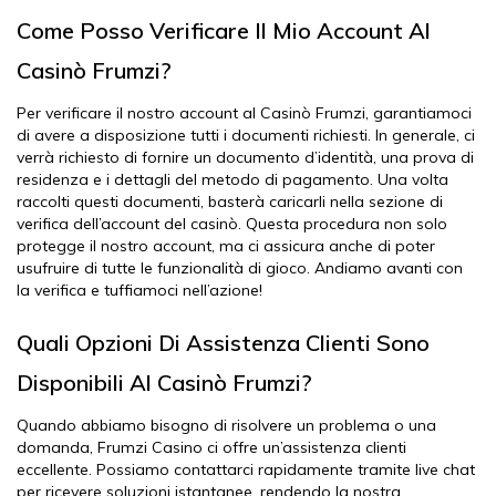
Come Posso Verificare Il Mio Account Al
Casinò Frumzi?
Per verificare il nostro account al Casinò Frumzi, garantiamoci
di avere a disposizione tutti i documenti richiesti. In generale, ci
verrà richiesto di fornire un documento d’identità, una prova di
residenza e i dettagli del metodo di pagamento. Una volta
raccolti questi documenti, basterà caricarli nella sezione di
verifica dell’account del casinò. Questa procedura non solo
protegge il nostro account, ma ci assicura anche di poter
usufruire di tutte le funzionalità di gioco. Andiamo avanti con
la verifica e tuffiamoci nell’azione!
Quali Opzioni Di Assistenza Clienti Sono
Disponibili Al Casinò Frumzi?
Quando abbiamo bisogno di risolvere un problema o una
domanda, Frumzi Casino ci offre un’assistenza clienti
eccellente. Possiamo contattarci rapidamente tramite live chat
per ricevere soluzioni istantanee, rendendo la nostra