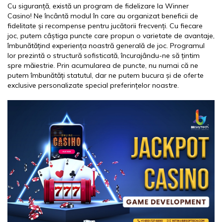
Cu siguranță, există un program de fidelizare la Winner
Casino! Ne încântă modul în care au organizat beneficii de
fidelitate și recompense pentru jucătorii frecvenți. Cu fiecare
joc, putem câștiga puncte care propun o varietate de avantaje,
îmbunătățind experiența noastră generală de joc. Programul
lor prezintă o structură sofisticată, încurajându-ne să țintim
spre măiestrie. Prin acumularea de puncte, nu numai că ne
putem îmbunătăți statutul, dar ne putem bucura și de oferte
exclusive personalizate special preferințelor noastre.