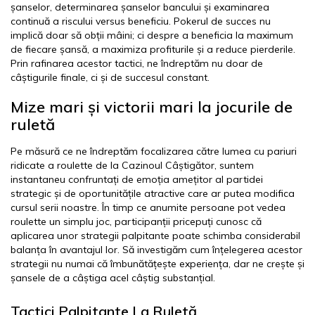
șanselor, determinarea șanselor bancului și examinarea
continuă a riscului versus beneficiu. Pokerul de succes nu
implică doar să obții mâini; ci despre a beneficia la maximum
de fiecare șansă, a maximiza profiturile și a reduce pierderile.
Prin rafinarea acestor tactici, ne îndreptăm nu doar de
câștigurile finale, ci și de succesul constant.
Mize mari și victorii mari la jocurile de
ruletă
Pe măsură ce ne îndreptăm focalizarea către lumea cu pariuri
ridicate a roulette de la Cazinoul Câștigător, suntem
instantaneu confruntați de emoția amețitor al partidei
strategic și de oportunitățile atractive care ar putea modifica
cursul serii noastre. În timp ce anumite persoane pot vedea
roulette un simplu joc, participanții pricepuți cunosc că
aplicarea unor strategii palpitante poate schimba considerabil
balanța în avantajul lor. Să investigăm cum înțelegerea acestor
strategii nu numai că îmbunătățește experiența, dar ne crește și
șansele de a câștiga acel câștig substanțial.
Tactici Palpitante La Ruletă