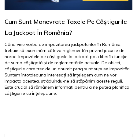
Cum Sunt Manevrate Taxele Pe Câștigurile
La Jackpot În România?
Când vine vorba de impozitarea jackpoturilor în România,
trebuie să examinăm câteva reglementări privind jocurile de
noroc. Impozitele pe câștigurile la jackpot pot diferi în funcție
de suma câștigată și de reglementările actuale. De obicei,
câștigurile care trec de un anumit prag sunt supuse impozitării.
Suntem întotdeauna interesați să înțelegem cum ne vor
impacta acestea, străduindu-ne să stăpânim aceste reguli.
Este crucial să rămânem informați pentru a ne putea planifica
câștigurile cu înțelepciune.