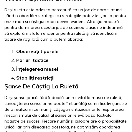
Deși ruleta este adesea percepută ca un joc de noroc, atunci
când o abordăm strategic cu strategiile potrivite, șansa pentru
mize mari și câștiguri mari devine evident. Atracția noastră
pentru dominarea acestui joc de cazinou clasic ne îndeamnă
să explorăm sfaturi eficiente pentru ruletă și să identificăm
tipare de roți. Iată cum o putem aborda:
Observați tiparele
Pariuri tactice
Înțelegerea mesei
Stabiliți restricții
Șanse De Câștig La Ruletă
Deși șansa joacă, fără îndoială, un rol vital la masa de ruletă,
cunoașterea șanselor ne poate îmbunătăți semnificativ șansele
de a realiza mize mari și câștiguri entuziasmante. Explorarea
mecanismului de calcul al șanselor relevă baza tacticilor
noastre de succes. Fiecare număr și culoare are o probabilitate
unică, iar prin disecarea acestora, ne optimizăm abordarea