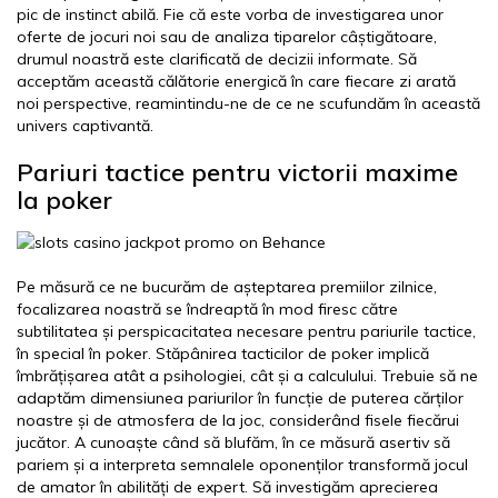
pic de instinct abilă. Fie că este vorba de investigarea unor
oferte de jocuri noi sau de analiza tiparelor câștigătoare,
drumul noastră este clarificată de decizii informate. Să
acceptăm această călătorie energică în care fiecare zi arată
noi perspective, reamintindu-ne de ce ne scufundăm în această
univers captivantă.
Pariuri tactice pentru victorii maxime
la poker
Pe măsură ce ne bucurăm de așteptarea premiilor zilnice,
focalizarea noastră se îndreaptă în mod firesc către
subtilitatea și perspicacitatea necesare pentru pariurile tactice,
în special în poker. Stăpânirea tacticilor de poker implică
îmbrățișarea atât a psihologiei, cât și a calculului. Trebuie să ne
adaptăm dimensiunea pariurilor în funcție de puterea cărților
noastre și de atmosfera de la joc, considerând fisele fiecărui
jucător. A cunoaște când să blufăm, în ce măsură asertiv să
pariem și a interpreta semnalele oponenților transformă jocul
de amator în abilități de expert. Să investigăm aprecierea