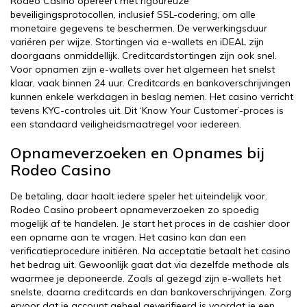
Rodeo Casino opereert met rigoureuze
beveiligingsprotocollen, inclusief SSL-codering, om alle
monetaire gegevens te beschermen. De verwerkingsduur
variëren per wijze. Stortingen via e-wallets en iDEAL zijn
doorgaans onmiddellijk. Creditcardstortingen zijn ook snel.
Voor opnamen zijn e-wallets over het algemeen het snelst
klaar, vaak binnen 24 uur. Creditcards en bankoverschrijvingen
kunnen enkele werkdagen in beslag nemen. Het casino verricht
tevens KYC-controles uit. Dit ‘Know Your Customer’-proces is
een standaard veiligheidsmaatregel voor iedereen.
Opnameverzoeken en Opnames bij
Rodeo Casino
De betaling, daar haalt iedere speler het uiteindelijk voor.
Rodeo Casino probeert opnameverzoeken zo spoedig
mogelijk af te handelen. Je start het proces in de cashier door
een opname aan te vragen. Het casino kan dan een
verificatieprocedure initiëren. Na acceptatie betaalt het casino
het bedrag uit. Gewoonlijk gaat dat via dezelfde methode als
waarmee je deponeerde. Zoals al gezegd zijn e-wallets het
snelste, daarna creditcards en dan bankoverschrijvingen. Zorg
ervoor dat je account geheel geverifieerd is voordat je een