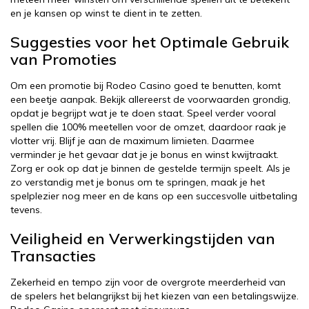
en je kansen op winst te dient in te zetten.
Suggesties voor het Optimale Gebruik
van Promoties
Om een promotie bij Rodeo Casino goed te benutten, komt
een beetje aanpak. Bekijk allereerst de voorwaarden grondig,
opdat je begrijpt wat je te doen staat. Speel verder vooral
spellen die 100% meetellen voor de omzet, daardoor raak je
vlotter vrij. Blijf je aan de maximum limieten. Daarmee
verminder je het gevaar dat je je bonus en winst kwijtraakt.
Zorg er ook op dat je binnen de gestelde termijn speelt. Als je
zo verstandig met je bonus om te springen, maak je het
spelplezier nog meer en de kans op een succesvolle uitbetaling
tevens.
Veiligheid en Verwerkingstijden van
Transacties
Zekerheid en tempo zijn voor de overgrote meerderheid van
de spelers het belangrijkst bij het kiezen van een betalingswijze.