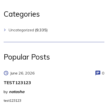
Categories
Uncategorized
(9,335)
Popular Posts
June 26, 2026
0
TEST123123
by
natasha
test123123