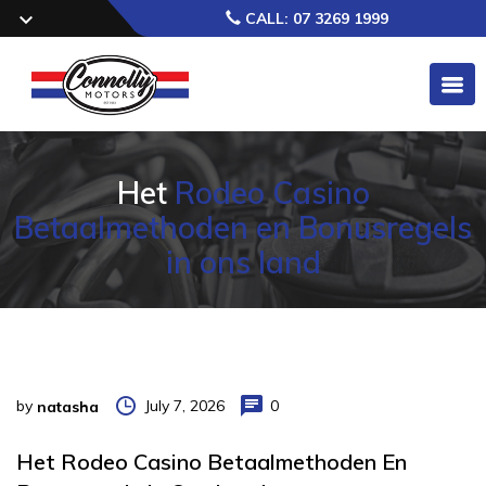
CALL: 07 3269 1999
Het
Rodeo Casino
Betaalmethoden en Bonusregels
in ons land
by
July 7, 2026
0
natasha
Het Rodeo Casino Betaalmethoden En