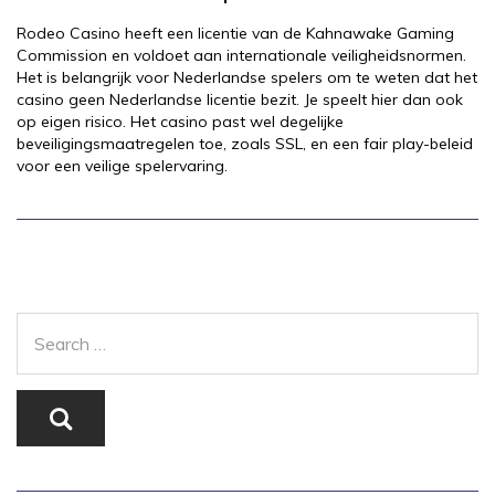
Rodeo Casino heeft een licentie van de Kahnawake Gaming
Commission en voldoet aan internationale veiligheidsnormen.
Het is belangrijk voor Nederlandse spelers om te weten dat het
casino geen Nederlandse licentie bezit. Je speelt hier dan ook
op eigen risico. Het casino past wel degelijke
beveiligingsmaatregelen toe, zoals SSL, en een fair play-beleid
voor een veilige spelervaring.