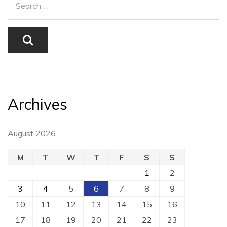
Archives
August 2026
M
T
W
T
F
S
S
1
2
3
4
5
6
7
8
9
10
11
12
13
14
15
16
17
18
19
20
21
22
23