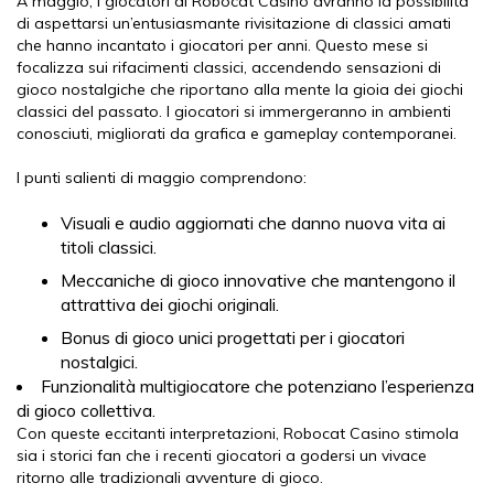
A maggio, i giocatori di Robocat Casino avranno la possibilità
di aspettarsi un’entusiasmante rivisitazione di classici amati
che hanno incantato i giocatori per anni. Questo mese si
focalizza sui rifacimenti classici, accendendo sensazioni di
gioco nostalgiche che riportano alla mente la gioia dei giochi
classici del passato. I giocatori si immergeranno in ambienti
conosciuti, migliorati da grafica e gameplay contemporanei.
I punti salienti di maggio comprendono:
Visuali e audio aggiornati che danno nuova vita ai
titoli classici.
Meccaniche di gioco innovative che mantengono il
attrattiva dei giochi originali.
Bonus di gioco unici progettati per i giocatori
nostalgici.
Funzionalità multigiocatore che potenziano l’esperienza
di gioco collettiva.
Con queste eccitanti interpretazioni, Robocat Casino stimola
sia i storici fan che i recenti giocatori a godersi un vivace
ritorno alle tradizionali avventure di gioco.