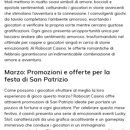
titoli mettono in risalto soavi simboli di amore, boccioli e
epistole sentimentali, catturando i giocatori in storie avvincenti
che stimolano l’avventura e la connessione. I coinvolgenti giochi
da tavolo completano l’ambiente amoroso, esortando i
giocatori a verificare la propria sorte mentre cercano gustose
gratificazioni. Ogni gioco presenta un’opportunità unica per
lasciarsi andare allo sentimento amoroso, trasformandolo nel
ottimale per coppie o giocatori singoli in cerca di storie
emozionanti. Al Robocat Casino, le offerte romantiche di
febbraio garantiscono un’indimenticabile combinazione di
amore e avventura.
Marzo: Promozioni e offerte per la
festa di San Patrizio
Come possono i giocatori sfruttare al meglio la loro
esperienza di gioco questo marzo? Robocat Casino offre
attraenti promozioni di San Patrizio ideate per portare un
pizzico di fortuna a ogni giocatore. Per celebrare questo mese
festivo, il casinò presenta una serie di emozionanti eventi Lucky
Slot, caratterizzati da una grafica accattivante e un gameplay
immersivo che conduce i giocatori in un immaginario