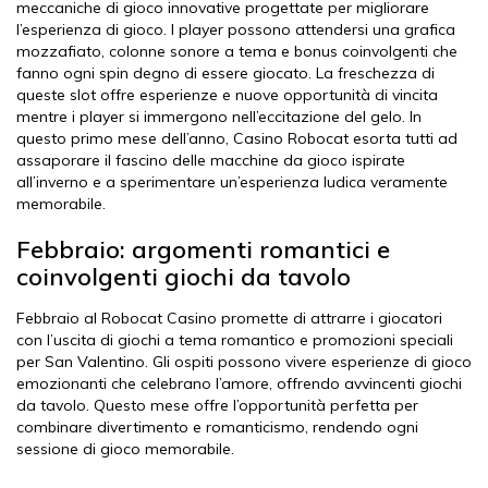
meccaniche di gioco innovative progettate per migliorare
l’esperienza di gioco. I player possono attendersi una grafica
mozzafiato, colonne sonore a tema e bonus coinvolgenti che
fanno ogni spin degno di essere giocato. La freschezza di
queste slot offre esperienze e nuove opportunità di vincita
mentre i player si immergono nell’eccitazione del gelo. In
questo primo mese dell’anno, Casino Robocat esorta tutti ad
assaporare il fascino delle macchine da gioco ispirate
all’inverno e a sperimentare un’esperienza ludica veramente
memorabile.
Febbraio: argomenti romantici e
coinvolgenti giochi da tavolo
Febbraio al Robocat Casino promette di attrarre i giocatori
con l’uscita di giochi a tema romantico e promozioni speciali
per San Valentino. Gli ospiti possono vivere esperienze di gioco
emozionanti che celebrano l’amore, offrendo avvincenti giochi
da tavolo. Questo mese offre l’opportunità perfetta per
combinare divertimento e romanticismo, rendendo ogni
sessione di gioco memorabile.