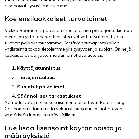
resonoivat syvästi makuumme.
Koe ensiluokkaiset turvatoimet
Vaikka Boomerang Casinon monipuolinen pelitarjonta kiehtoo
meitä, on yhtä tärkeää tunnistaa vahvat turvatoimet, jotka
tukevat pelikokemustamme. Kestävien turvaprotokollien
yhdistelmä takaa tietojemme yksityisyyden ja suojan. On neljä
keskeistä asiaa, jotka meidän on oltava tietoisia:
Käyttäjätunnistus
Tietojen salaus
Suojatut palvelimet
Säännölliset tarkastukset
Nämä turvatoimet kokonaisuutena osoittavat Boomerang
Casinon omistautumista vakaasti suojatun ja luotettavan
ympäristön luomiseen käyttäjilleen.
Lue lisää lisensointikäytännöistä ja
määräyksistä