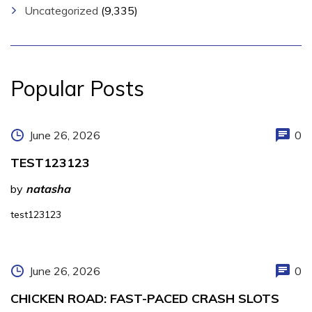
Uncategorized
(9,335)
Popular Posts
June 26, 2026
0
TEST123123
by
natasha
test123123
June 26, 2026
0
CHICKEN ROAD: FAST-PACED CRASH SLOTS