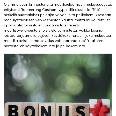
Olemme usein kiinnostuneita mobiilipelaamisen mukavuudesta,
erityisesti Boomerang Casinon tyyppisillä alustoilla. Tällä
hetkellä suomalaiset pelaajat voivat iloita pelikokemuksestaan
mobiiliystävällisen verkkosivuston kautta, mutta mukautettujen
applikaatiotoimintojen tarjoamista erillisestä
mobiilisovelluksesta ei ole vielä varmistettu. Vaikka kasino
loistaa tarjoamalla sujuvan käyttökokemuksen, joka mukautuu
mobiililaitteisiin, oma sovellus voisi parantaa lisää kaikkien
harrastajien käyttökokemusta ja pelikokemusta.