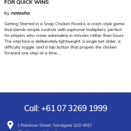
FOR QUICK WINS
by
natasha
Getting Started in a Snap Chicken Road is a crash-style game
that blends simple controls with explosive multipliers, perfect
for players who crave adrenaline in minutes rather than hours.
The interface is deliberately lightweight: a single bet slider, a
difficulty toggle, and a tap button that propels the chicken
forward one step at a time….
Call:
+61 07 3269 1999
1 Rainbow Street, Sandgate QLD 4017