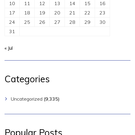
10
11
12
13
14
15
16
17
18
19
20
21
22
23
24
25
26
27
28
29
30
31
« Jul
Categories
Uncategorized
(9,335)
Popular Posts