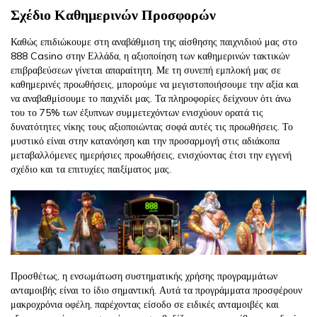
Σχέδιο Καθημερινών Προσφορών
Καθώς επιδιώκουμε στη αναβάθμιση της αίσθησης παιχνιδιού μας στο
888 Casino στην Ελλάδα, η αξιοποίηση των καθημερινών τακτικών
επιβραβεύσεων γίνεται απαραίτητη. Με τη συνεπή εμπλοκή μας σε
καθημερινές προωθήσεις, μπορούμε να μεγιστοποιήσουμε την αξία και
να αναβαθμίσουμε το παιχνίδι μας. Τα πληροφορίες δείχνουν ότι άνω
του το 75% των έξυπνων συμμετεχόντων ενισχύουν ορατά τις
δυνατότητες νίκης τους αξιοποιώντας σοφά αυτές τις προωθήσεις. Το
μυστικό είναι στην κατανόηση και την προσαρμογή στις αδιάκοπα
μεταβαλλόμενες ημερήσιες προωθήσεις, ενισχύοντας έτσι την εγγενή
σχέδιο και τα επιτυχίες παιξίματος μας.
Προσθέτως, η ενσωμάτωση συστηματικής χρήσης προγραμμάτων
ανταμοιβής είναι το ίδιο σημαντική. Αυτά τα προγράμματα προσφέρουν
μακροχρόνια οφέλη, παρέχοντας είσοδο σε ειδικές ανταμοιβές και