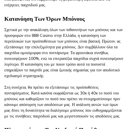
ενέργειες παιχνιδιού μας.
Κατανόηση Των Όρων Μπόνους
Σχετικά με την ανακάλυψη όλων των πιθανοτήτων των μπόνους και των
προσφορών στο 888 Casino στην Ελλάδα, η κατανόηση των
περιπλοκών των προϋποθέσεων των μπόνους είναι βασική. Πρώτον, ας
εξετάσουμε την επιλεξιμότητα για μπόνους. Δεν συμβάλλουν όλα τα
παιχνίδια ομοιόμορφα στο ποντάρισμα. Τα φρουτάκια συνήθως
συνεισφέρουν 100%, ενώ τα επιτραπέζια παιχνίδια συχνά συνεισφέρουν
λιγότερο. Η κατανόηση του με ποιον τρόπο αυτά τα ποσοστά
επηρεάζουν το παιχνίδι μας είναι ζωτικής σημασίας για τον αποδοτικό
σχεδιασμό στρατηγικής.
Στη συνέχεια, θα πρέπει να εξετάσουμε τις προϋποθέσεις
πονταρίσματος. Κατά κανόνα εκφράζονται ως 30x ή 40x το ποσό του
μπόνους και καθορίζουν το ποσό που πρέπει να στοιχηματίσουμε πριν
κάνουμε απόσυρση των αποδόσεων μας. Η ανάλυση αυτών των όρων
μας δίνει τη δυνατότητα να διαλέγουμε μπόνους που ευθυγραμμίζονται
με τις συνήθειες παιχνιδιού μας και μεγιστοποιούν τις αποδόσεις μας.