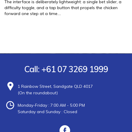
The interface is deliberately lightweight: a single bet slider, a
difficulty toggle, and a tap button that propels the chicken
forward one step at a time….
Call:
+61 07 3269 1999
1 Rainbow Street, Sandgate QLD 4017
(On the roundabout)
Monday-Friday : 7:00 AM - 5:00 PM
Saturday and Sunday : Closed