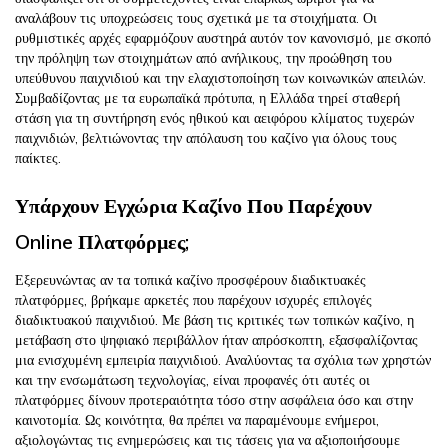
αναλάβουν τις υποχρεώσεις τους σχετικά με τα στοιχήματα. Οι
ρυθμιστικές αρχές εφαρμόζουν αυστηρά αυτόν τον κανονισμό, με σκοπό
την πρόληψη των στοιχημάτων από ανήλικους, την προώθηση του
υπεύθυνου παιχνιδιού και την ελαχιστοποίηση των κοινωνικών απειλών.
Συμβαδίζοντας με τα ευρωπαϊκά πρότυπα, η Ελλάδα τηρεί σταθερή
στάση για τη συντήρηση ενός ηθικού και αειφόρου κλίματος τυχερών
παιχνιδιών, βελτιώνοντας την απόλαυση του καζίνο για όλους τους
παίκτες.
Υπάρχουν Εγχώρια Καζίνο Που Παρέχουν
Online Πλατφόρμες;
Εξερευνώντας αν τα τοπικά καζίνο προσφέρουν διαδικτυακές
πλατφόρμες, βρήκαμε αρκετές που παρέχουν ισχυρές επιλογές
διαδικτυακού παιχνιδιού. Με βάση τις κριτικές των τοπικών καζίνο, η
μετάβαση στο ψηφιακό περιβάλλον ήταν απρόσκοπτη, εξασφαλίζοντας
μια ενισχυμένη εμπειρία παιχνιδιού. Αναλύοντας τα σχόλια των χρηστών
και την ενσωμάτωση τεχνολογίας, είναι προφανές ότι αυτές οι
πλατφόρμες δίνουν προτεραιότητα τόσο στην ασφάλεια όσο και στην
καινοτομία. Ως κοινότητα, θα πρέπει να παραμένουμε ενήμεροι,
αξιολογώντας τις ενημερώσεις και τις τάσεις για να αξιοποιήσουμε