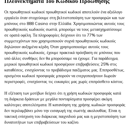
Πλεονεκτήματα Του Κωδικού Προώθησης
Οι προωθητικοί κωδικοί προωθητικοί κωδικοί αποτελούν ένα αξιόλογο
εργαλείο όταν στοχεύουμε στη βελτιστοποίηση των προσφορών και των
μπόνους στο 888 Casino στην Ελλάδα. Χρησιμοποιώντας αυτούς τους
προωθητικούς κωδικούς σωστά, μπορούμε να τους μετασχηματίσουμε
σε ορατά οφέλη. Τα πληροφορίες δείχνουν ότι το 77% των
συμμετεχόντων που χρησιμοποιούν συχνά προωθητικούς κωδικούς
δηλώνουν αυξημένα κέρδη. Όταν χρησιμοποιούμε αυτούς τους
προωθητικούς κωδικούς, έχουμε πρακτικά πρόσβαση σε μπόνους που
υπό άλλες συνθήκες δεν θα μπορούσαμε να έχουμε. Για παράδειγμα,
μερικοί προωθητικοί κωδικοί προσφέρουν επιβραβεύσεις 25% στις
καταθέσεις, ενισχύοντας το προβάδισμα παιξίματος μας. Επιπροσθέτως,
ορισμένοι κωδικοί προσφοράς μπορούν να ενεργοποιήσουν δωρεάν
περιστροφές, ενισχύοντας τις ευκαιρίες μας χωρίς επιπρόσθετο κόστος.
Η εξέταση των μοτίβων δείχνει ότι η χρήση κωδικών προσφοράς κατά
τη διάρκεια δράσεων με μεγάλα πονταρίσματα προσφέρει ακόμη
καλύτερες αποτελέσματα. Η κατανόηση της χρήσης κωδικών προσφοράς
δεν περιλαμβάνει μόνο την εισαγωγή της σωστής ακολουθίας. Είναι η
τακτική ενίσχυση του διάρκειας παιχνιδιού μας και η μεγιστοποίηση των
δυνατοτήτων των επιβραβεύσεων του καζίνο.