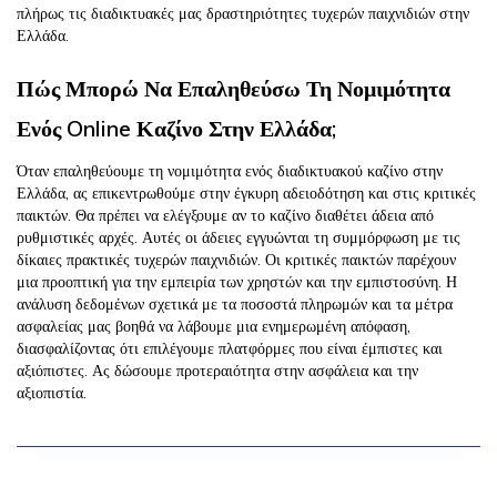
πλήρως τις διαδικτυακές μας δραστηριότητες τυχερών παιχνιδιών στην
Ελλάδα.
Πώς Μπορώ Να Επαληθεύσω Τη Νομιμότητα
Ενός Online Καζίνο Στην Ελλάδα;
Όταν επαληθεύουμε τη νομιμότητα ενός διαδικτυακού καζίνο στην
Ελλάδα, ας επικεντρωθούμε στην έγκυρη αδειοδότηση και στις κριτικές
παικτών. Θα πρέπει να ελέγξουμε αν το καζίνο διαθέτει άδεια από
ρυθμιστικές αρχές. Αυτές οι άδειες εγγυώνται τη συμμόρφωση με τις
δίκαιες πρακτικές τυχερών παιχνιδιών. Οι κριτικές παικτών παρέχουν
μια προοπτική για την εμπειρία των χρηστών και την εμπιστοσύνη. Η
ανάλυση δεδομένων σχετικά με τα ποσοστά πληρωμών και τα μέτρα
ασφαλείας μας βοηθά να λάβουμε μια ενημερωμένη απόφαση,
διασφαλίζοντας ότι επιλέγουμε πλατφόρμες που είναι έμπιστες και
αξιόπιστες. Ας δώσουμε προτεραιότητα στην ασφάλεια και την
αξιοπιστία.