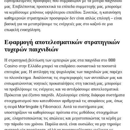
εξατομικευμένες προσφορές που συμβαδίζουν με τα μοτίβα παιχνιδιού
μας. Επιβλέποντας προσεκτικά τα επίπεδα συμμετοχής μας, μπορούμε
να κερδίσουμε μπόνους υψηλότερου επιπέδου. Συνεπώς, η κατανόηση
καθημερινών στρατηγικών προσφορών δεν είναι απλώς επιλογή – είναι
βασική για να μετατρέψουμε τις ενέργειές μας στο καζινό σε μια
επωφελή ενασχόληση.
Εφαρμογή αποτελεσματικών στρατηγικών
τυχερών παιχνιδιών
Η στρατηγική βελτίωση των εμπειριών μας στα παιχνίδια στο 888
Casino στην Ελλάδα μπορεί να επιδράσει ουσιαστικά τα ποσοστά
επιτυχίας μας. Η αντίληψη της ψυχολογίας των παιχνιδιών μας παρέχει
το πλεονέκτημα. Αναλύοντας τις συμπεριφορές των αντιπάλων μας και
ενσωματώνοντας νοητικές προκαταλήψεις στη τακτική μας, μπορούμε
να προβλέψουμε τις ενέργειες και να αντιδράσουμε αποτελεσματικά.
Πρόκειται για έξυπνο παιχνίδι. Αξιολογούμε επίσης διάφορα συστήματα
στοιχηματισμού που κατευθύνουν αριθμητικά τις αποφάσεις μας, όπως
η σειρά Martingale ή Fibonacci. Αυτά τα συστήματα μας
υποστηρίζουν να καθορίσουμε πρότυπα στις μεθόδους στοιχημάτων
μας, ελαχιστοποιώντας τις απώλειες και μεγιστοποιώντας τα κέρδη με
την πάροδο του χρόνου. Παρόλα αυτά, είναι ουσιώδες να μην τηρούμε
αυστηρά μία προσέγγιση, αλλά να προσαρμοζόμαστε ευέλικτα με