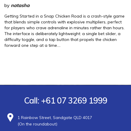
by
natasha
Getting Started in a Snap Chicken Road is a crash-style game
that blends simple controls with explosive multipliers, perfect
for players who crave adrenaline in minutes rather than hours.
The interface is deliberately lightweight: a single bet slider, a
difficulty toggle, and a tap button that propels the chicken
forward one step at a time….
Call:
+61 07 3269 1999
1 Rainbow Street, Sandgate QLD 4017
(On the roundabout)