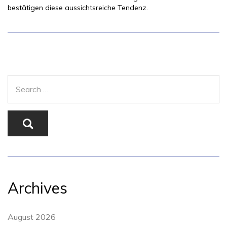
bestätigen diese aussichtsreiche Tendenz.
Archives
August 2026