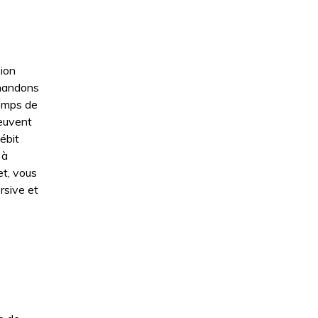
ion
mmandons
temps de
peuvent
ébit
 à
et, vous
rsive et