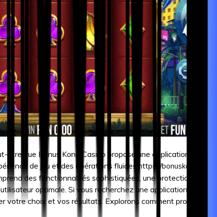
ut-être que Bonus Kong Casino propose une application dédiée,
érience de jeu et des opérations fluides
. C
https://bonuskong.lu/
prend des fonctionnalités sophistiquées, une protection multic
ilisateur optimale. Si vous recherchez une application de jeu s
ter votre choix et vos résultats. Explorons comment profiter pl