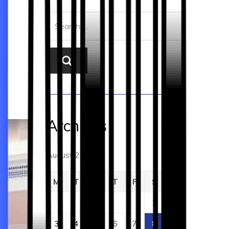
Archives
August 2026
M
T
W
T
F
S
S
1
2
3
4
5
6
7
8
9