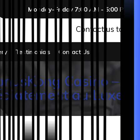
Monday-Friday 7:00 AM - 5:00 PM
Contact us today
ery
Testimonials
Contact Us
nusKong Casino – Inst
diatement au Luxem