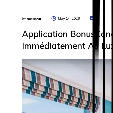
by
May 14, 2026
0
natasha
Application BonusKong 
Immédiatement Au Lu